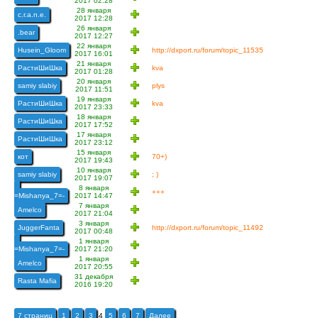
2017 02:28
28 января
c.r.a.n.e.
2017 12:28
26 января
.bear
2017 12:27
22 января
Husein_Gloom
http://dxport.ru/forum/topic_11535
2017 16:01
21 января
РастиШиШка
kva
2017 01:28
20 января
samiy slabiy
plys
2017 11:51
19 января
РастиШиШка
kva
2017 23:33
18 января
РастиШиШка
2017 17:52
17 января
РастиШиШка
2017 23:12
15 января
кот
70+)
2017 19:43
10 января
samiy slabiy
; )
2017 19:07
-
8 января
+++
=Mishanya_7=-
2017 14:47
7 января
Amelco
2017 21:04
3 января
JuggerFanta
http://dxport.ru/forum/topic_11492
2017 00:48
-
1 января
=Mishanya_7=-
2017 21:20
1 января
Amelco
2017 20:55
31 декабря
Rasta Mafia
2016 19:20
7 страниц
1
2
3
4
5
6
7
Далее