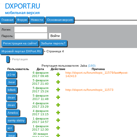
Главная
Форум
Новости
Основная версия
Логин:
Пароль:
Регистрация на сайте!
Забыли пароль?
Игровой портал DXPort.RU
» Страница 4
» Репутация
Репутация пользователя: Jaba
(160)
Пользователь
Дата
Действие
Причина
6 февраля
http://dxport.ru/forum/topic_11579/last#post-
р1тм
2017 09:46
142413
5 февраля
.bear
2017 21:40
5 февраля
lolkek
http://dxport.ru/forum/topic_11573
2017 15:24
5 февраля
dean
2017 11:48
4 февраля
dean
2017 23:29
4 февраля
Amelco
2017 13:15
1 февраля
samiy slabiy
2017 14:57
1 февраля
кот
2017 12:30
30 января
.bear