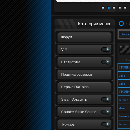
1
2
3
4
5
Категории меню
» 
Поиск
Форум
VIP
По
Статистика
ГРОДН
Правила серверов
Jaba
Jaba
Сервис DXCoins
ГРОДН
Steam Аккаунты
leiman.
dean
Counter-Strike Source
Биение
Турниры
leiman.