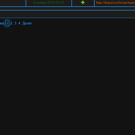
6 ноября 2016 01:23
http://dxport.ru/forum/top
ниц
2
3
4
Далее
1