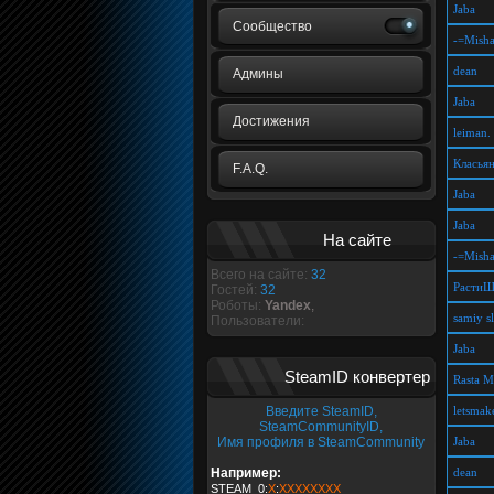
Jaba
Сообщество
-=Mish
dean
Админы
Jaba
Достижения
leiman.
Класья
F.A.Q.
Jaba
Jaba
На сайте
-=Mish
Всего на сайте:
32
Расти
Гостей:
32
Роботы:
Yandex
,
samiy s
Пользователи:
Jaba
SteamID конвертер
Rasta M
Введите SteamID,
letsmak
SteamCommunityID,
Имя профиля в SteamCommunity
Jaba
Например:
dean
STEAM_0:
X
:
XXXXXXXX