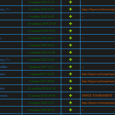
6 ноября 2019 17:13
anya_7=-
5 ноября 2019 23:52
https://dxport.ru/forum/to
5 ноября 2019 18:02
+
26 октября 2019 21:58
21 октября 2019 23:51
нс
8 октября 2019 10:17
+
6 октября 2019 16:41
3 октября 2019 15:36
anya_7=-
2 октября 2019 18:45
+
ШиШка
7 февраля 2017 13:27
.|.
labiy
3 января 2017 16:24
http://dxport.ru/forum/top
3 января 2017 00:46
http://dxport.ru/forum/top
afia
30 декабря 2016 01:18
emusic
12 ноября 2016 10:04
OFFICE TOURNAMENT
6 ноября 2016 13:27
http://dxport.ru/forum/top
6 ноября 2016 10:14
+