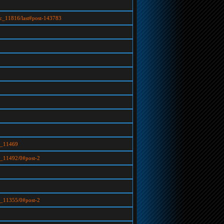
pic_11816/last#post-143783
ic_11469
ic_11492/0#post-2
ic_11355/0#post-2