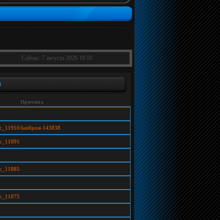
Сейчас: 7 августа 2026 18:10
)
Причина
pic_11910/last#post-143838
pic_11891
pic_11885
pic_11875