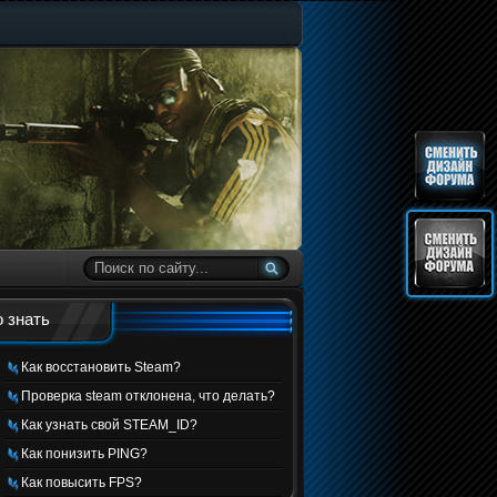
 знать
Как восстановить Steam?
Проверка steam отклонена, что делать?
Как узнать свой STEAM_ID?
Как понизить PING?
Как повысить FPS?