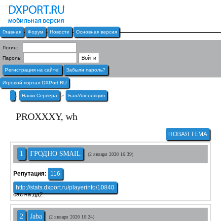
Главная
Форум
Новости
Основная версия
Логин:
Пароль:
Регистрация на сайте!
Забыли пароль?
Игровой портал DXPort.RU
»
Наши Сервера
»
Бан/Апелляция
PROXXXY, wh
НОВАЯ ТЕМА
1
ГРОДНО SMAIL
(2 января 2020 16:39)
Репутация:
116
http://stats.dxport.ru/playerinfo/10840
сас на дд2
2
Jaba
(2 января 2020 16:24)