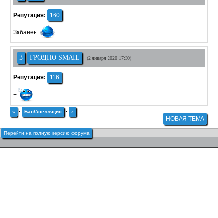
Репутация:
160
Забанен.
3
ГРОДНО SMAIL
(2 января 2020 17:30)
Репутация:
116
+
«
·
Бан/Апелляция
·
»
НОВАЯ ТЕМА
Перейти на полную версию форума