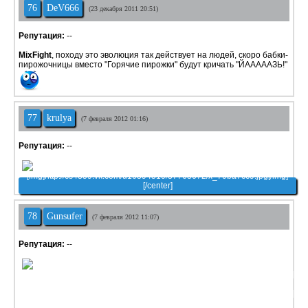
76
DeV666
(23 декабря 2011 20:51)
Репутация:
--
MixFight
, походу это эволюция так действует на людей, скоро бабки-
пирожочницы вместо "Горячие пирожки" будут кричать "ЙАААААЗЬ!"
77
krulya
(7 февраля 2012 01:16)
Репутация:
--
78
Gunsufer
(7 февраля 2012 11:07)
Репутация:
--