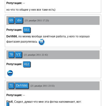
Репутация:
--
но что то общее у них все таки есть)
69
`div
(21 декабря 2011 17:23)
Репутация:
553
DeV666
, по моему вообще зачётная работа, у кого то хорошо
фантазия разгулялась
70
VT
(21 декабря 2011 22:42)
Репутация:
412
71
DeV666
(21 декабря 2011 23:55)
Репутация:
--
DivX
, Сидел, думал что мне эта фотка напоминает, вот: