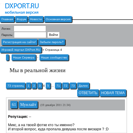
Главная
Форум
Новости
Основная версия
Логин:
Пароль:
Регистрация на сайте!
Забыли пароль?
Игровой портал DXPort.RU
» Страница 4
»
Наши Сервера
»
Наше сообщество
Мы в реальной жизни
73 страниц
1
2
3
4
5
...
71
72
73
Далее
ОТВЕТИТЬ
НОВАЯ ТЕМА
61
Мунлайт
(19 декабря 2011 21:34)
Репутация:
--
Микс, а на твоей фотке кто ты именно?
И второй вопрос, куда пропала девушка после вискаря ? :D