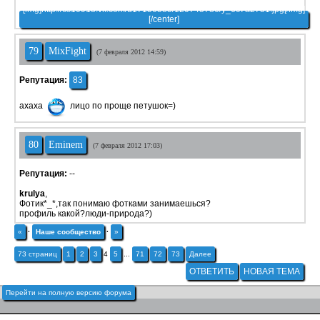
79
MixFight
(7 февраля 2012 14:59)
Репутация:
83
ахаха
лицо по проще петушок=)
80
Eminem
(7 февраля 2012 17:03)
Репутация:
--
krulya
,
Фотик*_*,так понимаю фотками занимаешься?
профиль какой?люди-природа?)
«
·
Наше сообщество
·
»
73 страниц
1
2
3
4
5
...
71
72
73
Далее
ОТВЕТИТЬ
НОВАЯ ТЕМА
Перейти на полную версию форума