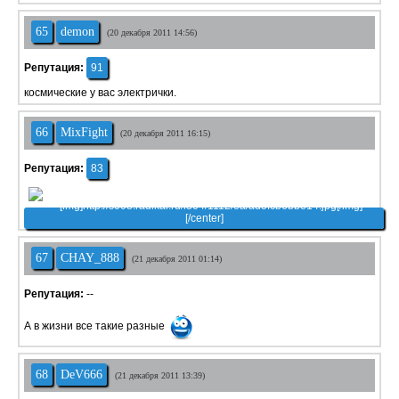
65
demon
(20 декабря 2011 14:56)
Репутация:
91
космические у вас электрички.
66
MixFight
(20 декабря 2011 16:15)
Репутация:
83
67
CHAY_888
(21 декабря 2011 01:14)
Репутация:
--
А в жизни все такие разные
68
DeV666
(21 декабря 2011 13:39)