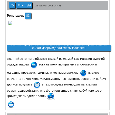
75
MixFight
(23 декабря 2011 04:49)
Репутация:
83
в сентябре гонял в ейск,вот с какой рекламой там магазин мужской
одежды нашел
тока не понятно причем тут очки,если в
магазине продаются джинсы и костюмы мужские
видимо
расчет на то что люди увидят,угарнут вспомнив видос этот,и пойдут
джинсы покупать
в таком случае можно для магаза или
ремонта дверей,запилить фото или видео славика буйного где он
кричит дверь сделал *лять