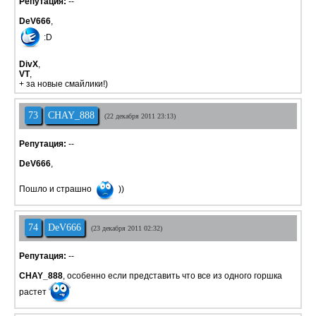
Репутация:
--
DeV666
,
:D
DivX
,
VT
,
+ за новые смайлики!)
73
CHAY_888
(22 декабря 2011 23:13)
Репутация:
--
DeV666
,
Пошло и страшно
))
74
DeV666
(23 декабря 2011 02:32)
Репутация:
--
CHAY_888
, особенно если представить что все из одного горшка
растет