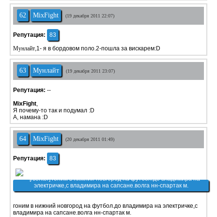
62
MixFight
(19 декабря 2011 22:07)
Репутация:
83
Мунлайт
,1- я в бордовом поло.2-пошла за вискарем:D
63
Мунлайт
(19 декабря 2011 23:07)
Репутация:
--
MixFight
,
Я почему-то так и подумал :D
А, намана :D
64
MixFight
(20 декабря 2011 01:49)
Репутация:
83
гоним в нижний новгород на футбол.до владимира на электричке,с
владимира на сапсане.волга нн-спартак м.