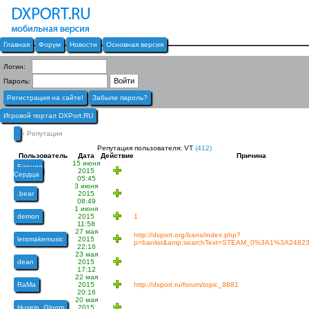
Главная
Форум
Новости
Основная версия
Логин:
Пароль:
Регистрация на сайте!
Забыли пароль?
Игровой портал DXPort.RU
» Репутация
Репутация пользователя: VT
(412)
Пользователь
Дата
Действие
Причина
15 июня
Биение
2015
Сердца
05:45
3 июня
.bear
2015
08:49
1 июня
demon
2015
1
11:58
27 мая
http://dxport.org/bans/index.php?
letsmakemusic
2015
p=banlist&amp;searchText=STEAM_0%3A1%3A2482
22:16
23 мая
dean
2015
17:12
22 мая
RaMa
2015
http://dxport.ru/forum/topic_9881
20:16
20 мая
Husein_Gloom
2015