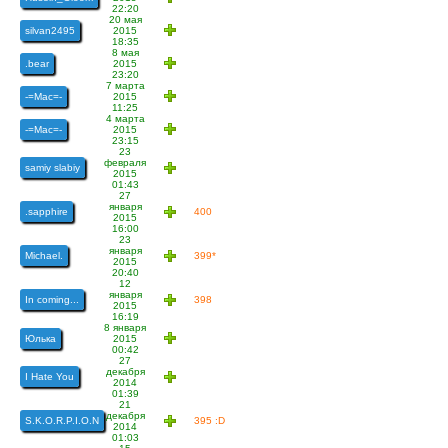
22:20
20 мая
silvan2495
2015
18:35
8 мая
.bear
2015
23:20
7 марта
-=Mac=-
2015
11:25
4 марта
-=Mac=-
2015
23:15
23
февраля
samiy slabiy
2015
01:43
27
января
.sapphire
400
2015
16:00
23
января
Michael.
399*
2015
20:40
12
января
In coming...
398
2015
16:19
8 января
Юлька
2015
00:42
27
декабря
I Hate You
2014
01:39
21
декабря
S.K.O.R.P.I.O.N
395 :D
2014
01:03