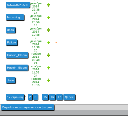
15
декабря
S.K.O.R.P.I.O.N
2014
22:38
14
декабря
In coming...
2014
20:56
14
декабря
dean
2014
10:45
3
декабря
Falkao
+
2014
13:38
26
ноября
Husein_Gloom
2014
08:48
24
ноября
Husein_Gloom
2014
11:52
24
ноября
.bear
2014
10:15
17 страниц
1
2
3
...
15
16
17
Далее
Перейти на полную версию форума