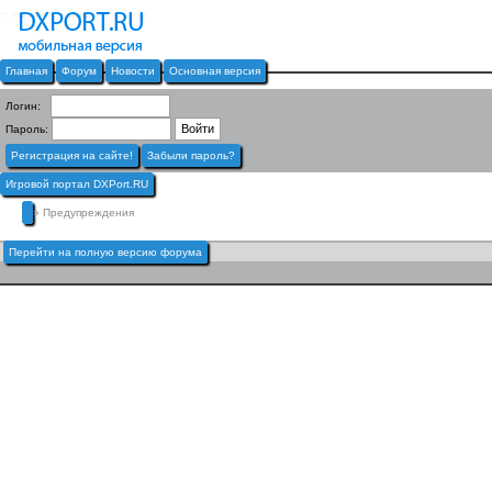
Главная
Форум
Новости
Основная версия
Логин:
Пароль:
Регистрация на сайте!
Забыли пароль?
Игровой портал DXPort.RU
» Предупреждения
Перейти на полную версию форума