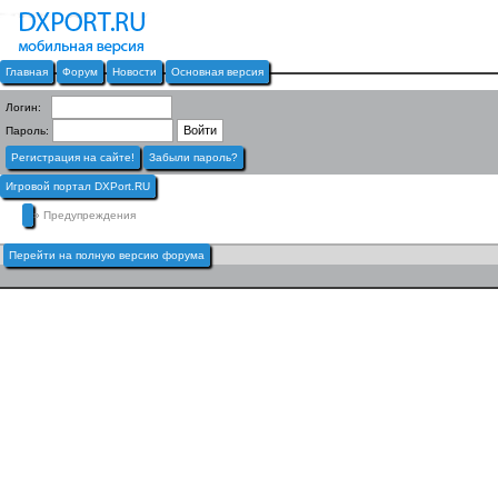
Главная
Форум
Новости
Основная версия
Логин:
Пароль:
Регистрация на сайте!
Забыли пароль?
Игровой портал DXPort.RU
» Предупреждения
Перейти на полную версию форума