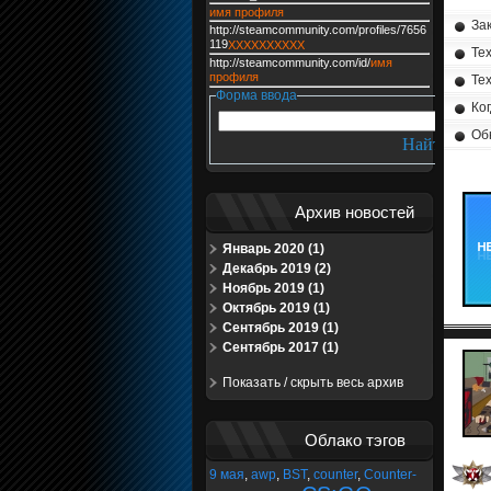
имя профиля
Зак
http://steamcommunity.com/profiles/7656
119
XXXXXXXXXX
Тех
http://steamcommunity.com/id/
имя
профиля
Те
Форма ввода
Ког
Об
Архив новостей
Январь 2020 (1)
Декабрь 2019 (2)
Ноябрь 2019 (1)
Октябрь 2019 (1)
Сентябрь 2019 (1)
Сентябрь 2017 (1)
Показать / скрыть весь архив
Облако тэгов
9 мая
,
awp
,
BST
,
counter
,
Counter-