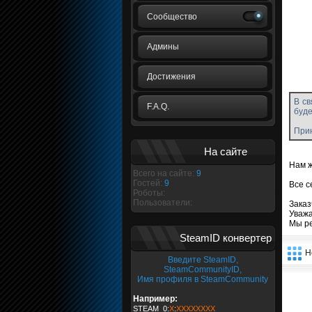
Сообщество
Админы
Достижения
В св
F.A.Q.
буде
Прин
На сайте
Нам ж
Всего на сайте:
9
Гостей:
9
Все с
Роботы:
Пользователи:
Заказ
Уважа
Мы р
SteamID конвертер
Н
Введите SteamID,
SteamCommunityID,
Имя профиля в SteamCommunity
Например:
STEAM_0:
X
:
XXXXXXXX