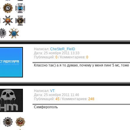
Написал:
CheSteR_FielD
Дата: 25 ноября 2011 13:33
Публикаций:
0
/ Комментариев:
0
Классно так:) а я то думаю, почему у меня пинг 5 мс, тож
Написал:
VT
Дата: 25 ноября 2011 11:46
Публикаций:
45
/ Комментариев:
248
Симферополь