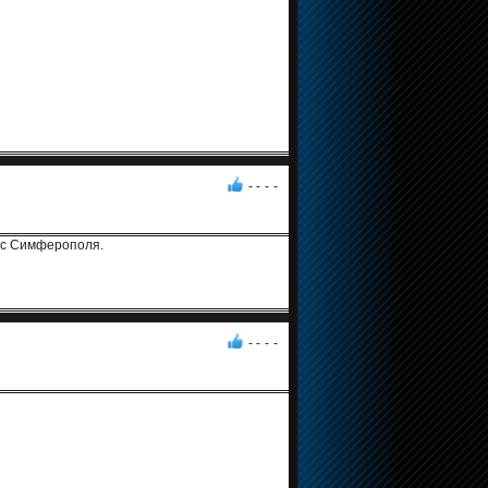
- -
-
-
е с Симферополя.
- -
-
-