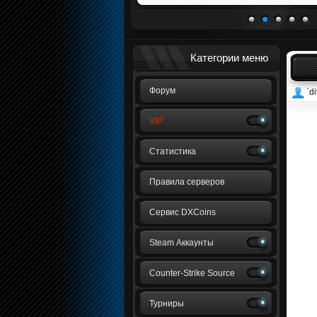
1
2
3
4
5
Категории меню
Форум
`di
VIP
Статистика
Правила серверов
Сервис DXCoins
Steam Аккаунты
Counter-Strike Source
Турниры