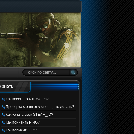
 знать
Как восстановить Steam?
Проверка steam отклонена, что делать?
Как узнать свой STEAM_ID?
Как понизить PING?
Как повысить FPS?