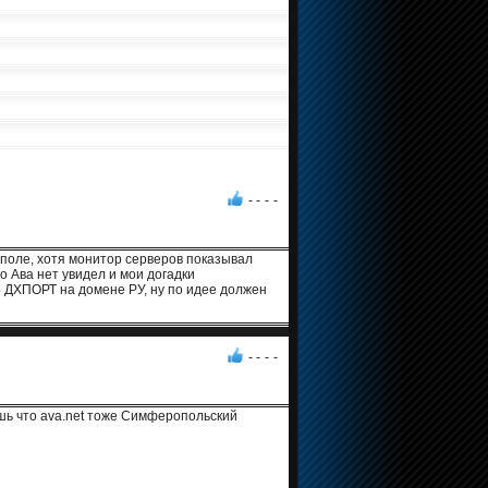
- -
-
-
ополе, хотя монитор серверов показывал
о Ава нет увидел и мои догадки
 ДХПОРТ на домене РУ, ну по идее должен
- -
-
-
ешь что ava.net тоже Симферопольский