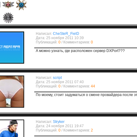
Написал:
CheSteR_FielD
Дата: 25 ноября 2011 10:39
Публикаций:
0
/ Комментариев:
0
А можно узнать, где расположен сервер DXPort???
Написал:
script
Дата: 25 ноября 2011 07:40
Публикаций:
0
/ Комментариев:
44
По моему, стоит задуматься о смене провайдера после это
Написал:
Stryker
Дата: 24 ноября 2011 19:47
Публикаций:
0
/ Комментариев:
2