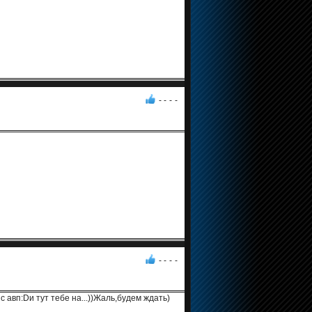
- -
-
-
- -
-
-
с авп:Dи тут тебе на...))Жаль,будем ждать)