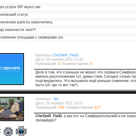
аз услуги VIP через смс
нический статус
хнические работы закончились
да закончатся лаги?!
новление площадки с серверами css
Написал:
CheSteR_FielD
Дата: 25 ноября 2011 21:20
Публикаций:
0
/ Комментариев:
0
Дело в том, что я раньше не верил, что сервак в Симфер
именно расположение тут, думал глюк. Сегодня только пр
подтвердились. Что вызывало ещё раньше сомнение, это
быть UA. где то вот так*)
Написал:
`div
Дата: 25 ноября 2011 16:07
Публикаций:
109
/ Комментариев:
627
CheSteR_FielD
, а как это ты Симферопольский и не зна
провайдер?