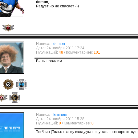
demon
,
Радует но не спасает -))
Написал:
demon
Дата: 24 ноября 2011 17:24
Публикаций:
48
/ Комментариев:
101
Випы продлим
Написал:
Eminem
Дата: 24 ноября 2011 15:28
Публикаций:
0
/ Комментариев:
0
Тю блин:(Только випку взял,думаю ну хана позадротствую 