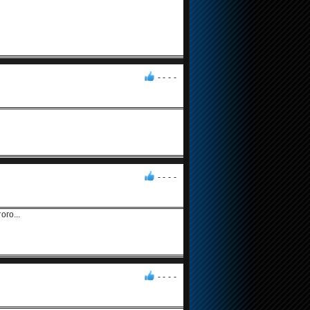
- -
-
-
- -
-
-
го...
- -
-
-