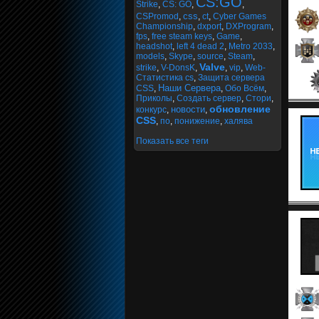
CS:GO
Strike
,
CS: GO
,
,
css
CSPromod
,
,
ct
,
Cyber Games
Championship
,
dxport
,
DXProgram
,
fps
,
free steam keys
,
Game
,
headshot
,
left 4 dead 2
,
Metro 2033
,
models
,
Skype
,
source
,
Steam
,
Valve
strike
,
V-DonsK
,
,
vip
,
Web-
Статистика cs
,
Защита сервера
Наши Сервера
CSS
,
,
Обо Всём
,
Приколы
,
Создать сервер
,
Стори
,
обновление
новости
конкурс
,
,
CSS
,
по
,
понижение
,
халява
Показать все теги