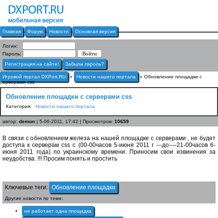
Главная
Форум
Новости
Основная версия
Логин:
Пароль:
Регистрация на сайте!
Забыли пароль?
Игровой портал DXPort.RU
»
Новости нашего портала
» Обновление площадки с
серверами css
Обновление площадки с серверами css
Категория:
Новости нашего портала
автор:
demon
| 5-06-2011, 17:42 | Просмотров:
10659
В связи с обновлением железа на нашей площадке с серверами , не будет
доступа к серверам css c (00-00часов 5-июня 2011 г ---до----21-00часов 6-
июня 2011 года) по украинскому времени. Приносим свои извинения за
неудобства. !!! Просим понять и простить
Ключевые теги:
Обновление площадки
Другие новости по теме:
не работает одна площадка