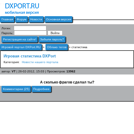
Главная
Форум
Новости
Основная версия
Логин:
Пароль:
Регистрация на сайте!
Забыли пароль?
Игровой портал DXPort.RU
»
Облако тегов
» статистика
Игровая статистика DXPort
Категория:
Новости нашего портала
автор:
VT
| 26-02-2012, 15:03 | Просмотров:
13962
А сколько фрагов сделал ты?
Комментарии (25)
Подробнее