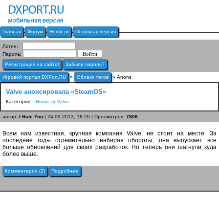
Главная
Форум
Новости
Основная версия
Логин:
Пароль:
Регистрация на сайте!
Забыли пароль?
Игровой портал DXPort.RU
»
Облако тегов
» Anons
Valve анонсировала «SteamOS»
Категория:
Новости Valve
автор:
I Hate You
| 24-09-2013, 18:26 | Просмотров:
7806
Всем нам известная, крупная компания Valve, не стоит на месте. За
последние годы стремительно набирая обороты, она выпускает все
больше обновлений для своих разработок. Но теперь они шагнули куда
более выше.
Комментарии (2)
Подробнее