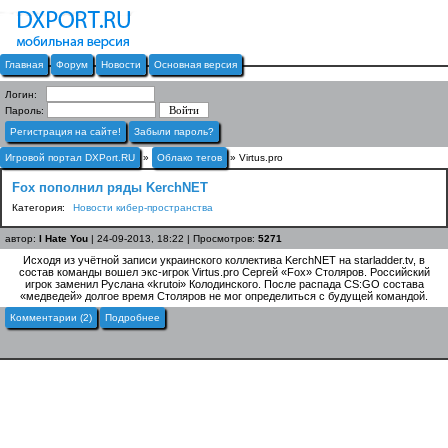
Главная
Форум
Новости
Основная версия
Логин:
Пароль:
Регистрация на сайте!
Забыли пароль?
Игровой портал DXPort.RU
»
Облако тегов
» Virtus.pro
Fox пополнил ряды KerchNET
Категория:
Новости кибер-пространства
автор:
I Hate You
| 24-09-2013, 18:22 | Просмотров:
5271
Исходя из учётной записи украинского коллектива KerchNET на starladder.tv, в
состав команды вошел экс-игрок Virtus.pro Сергей «Fox» Столяров. Российский
игрок заменил Руслана «krutoi» Колодинского. После распада CS:GO состава
«медведей» долгое время Столяров не мог определиться с будущей командой.
Комментарии (2)
Подробнее