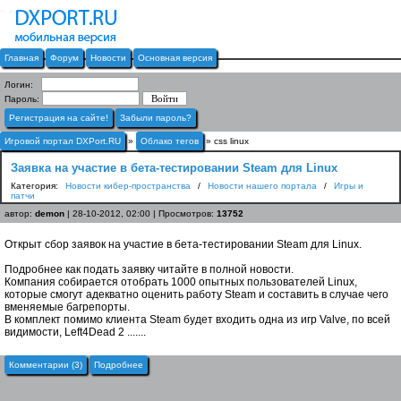
Главная
Форум
Новости
Основная версия
Логин:
Пароль:
Регистрация на сайте!
Забыли пароль?
Игровой портал DXPort.RU
»
Облако тегов
» css linux
Заявка на участие в бета-тестировании Steam для Linux
Категория:
Новости кибер-пространства
/
Новости нашего портала
/
Игры и
патчи
автор:
demon
| 28-10-2012, 02:00 | Просмотров:
13752
Открыт сбор заявок на участие в бета-тестировании Steam для Linux.
Подробнее как подать заявку читайте в полной новости.
Компания собирается отобрать 1000 опытных пользователей Linux,
которые смогут адекватно оценить работу Steam и составить в случае чего
вменяемые багрепорты.
В комплект помимо клиента Steam будет входить одна из игр Valve, по всей
видимости, Left4Dead 2 .......
Комментарии (3)
Подробнее