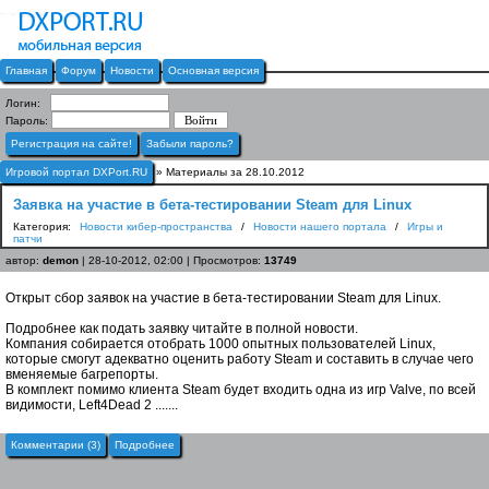
Главная
Форум
Новости
Основная версия
Логин:
Пароль:
Регистрация на сайте!
Забыли пароль?
Игровой портал DXPort.RU
» Материалы за 28.10.2012
Заявка на участие в бета-тестировании Steam для Linux
Категория:
Новости кибер-пространства
/
Новости нашего портала
/
Игры и
патчи
автор:
demon
| 28-10-2012, 02:00 | Просмотров:
13749
Открыт сбор заявок на участие в бета-тестировании Steam для Linux.
Подробнее как подать заявку читайте в полной новости.
Компания собирается отобрать 1000 опытных пользователей Linux,
которые смогут адекватно оценить работу Steam и составить в случае чего
вменяемые багрепорты.
В комплект помимо клиента Steam будет входить одна из игр Valve, по всей
видимости, Left4Dead 2 .......
Комментарии (3)
Подробнее