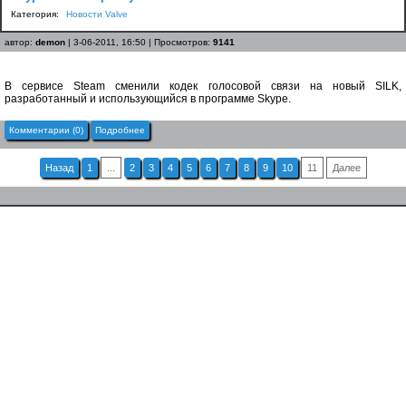
Категория:
Новости Valve
автор:
demon
| 3-06-2011, 16:50 | Просмотров:
9141
В сервисе Steam сменили кодек голосовой связи на новый SILK,
разработанный и использующийся в программе Skype.
Комментарии (0)
Подробнее
Назад
1
...
2
3
4
5
6
7
8
9
10
11
Далее