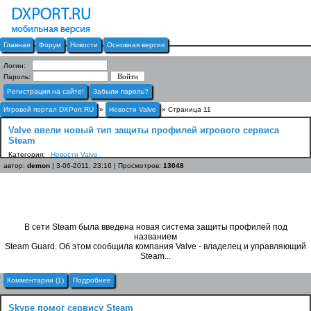
Главная
Форум
Новости
Основная версия
Логин:
Пароль:
Регистрация на сайте!
Забыли пароль?
Игровой портал DXPort.RU
»
Новости Valve
» Страница 11
Valve ввели новый тип защиты профилей игрового сервиса
Steam
Категория:
Новости Valve
автор:
demon
| 3-06-2011, 23:16 | Просмотров:
13048
В сети Steam была введена новая система защиты профилей под
названием
Steam Guard. Об этом сообщила компания Valve - владелец и управляющий
Steam...
Комментарии (1)
Подробнее
Skype помог сервису Steam