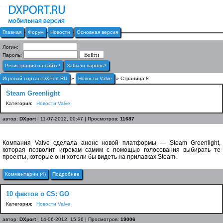
Главная
Форум
Новости
Основная версия
Логин:
Пароль:
Регистрация на сайте!
Забыли пароль?
Игровой портал DXPort.RU
»
Новости Valve
» Страница 8
Steam Greenlight
Категория:
Новости Valve
автор:
DXport
| 11-07-2012, 00:47 | Просмотров:
11687
Компания Valve сделала анонс новой платформы — Steam Greenlight,
которая позволит игрокам самим с помощью голосования выбирать те
проекты, которые они хотели бы видеть на прилавках Steam.
Комментарии (4)
Подробнее
10 фактов о CS: GO
Категория:
Новости Valve
автор:
DXport
| 14-06-2012, 15:36 | Просмотров:
19006