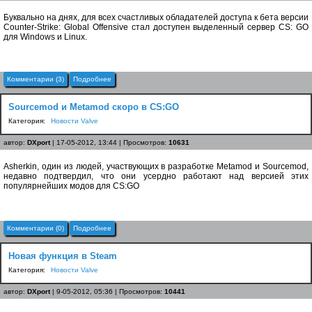
Буквально на днях, для всех счастливых обладателей доступа к бета версии
Counter-Strike: Global Offensive стал доступен выделенный сервер CS: GO
для Windows и Linux.
Комментарии (3)
Подробнее
Sourcemod и Metamod скоро в CS:GO
Категория:
Новости Valve
автор:
DXport
| 17-05-2012, 13:44 | Просмотров:
10631
Asherkin, один из людей, участвующих в разработке Metamod и Sourcemod,
недавно подтвердил, что они усердно работают над версией этих
популярнейших модов для CS:GO
Комментарии (0)
Подробнее
Новая функция в Steam
Категория:
Новости Valve
автор:
DXport
| 9-05-2012, 05:36 | Просмотров:
10441