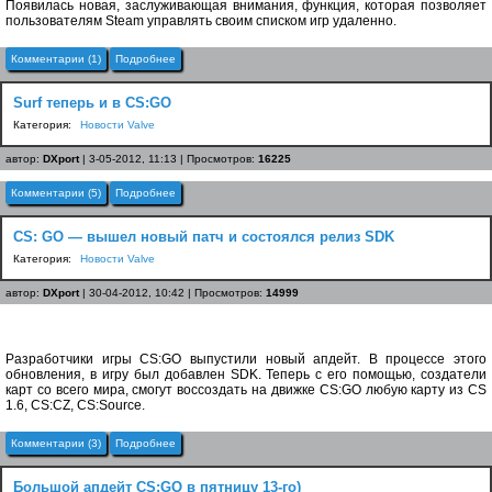
Появилась новая, заслуживающая внимания, функция, которая позволяет
пользователям Steam управлять своим списком игр удаленно.
Комментарии (1)
Подробнее
Surf теперь и в CS:GO
Категория:
Новости Valve
автор:
DXport
| 3-05-2012, 11:13 | Просмотров:
16225
Комментарии (5)
Подробнее
CS: GO — вышел новый патч и состоялся релиз SDK
Категория:
Новости Valve
автор:
DXport
| 30-04-2012, 10:42 | Просмотров:
14999
Разработчики игры CS:GO выпустили новый апдейт. В процессе этого
обновления, в игру был добавлен SDK. Теперь с его помощью, создатели
карт со всего мира, смогут воссоздать на движке CS:GO любую карту из CS
1.6, CS:CZ, CS:Source.
Комментарии (3)
Подробнее
Большой апдейт CS:GO в пятницу 13-го)