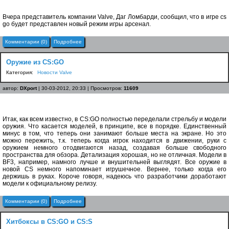
Вчера представитель компании Valve, Даг Ломбарди, сообщил, что в игре cs
go будет представлен новый режим игры арсенал.
Комментарии (0)
Подробнее
Оружие из CS:GO
Категория:
Новости Valve
автор:
DXport
| 30-03-2012, 20:33 | Просмотров:
11609
Итак, как всем известно, в CS:GO полностью переделали стрельбу и модели
оружия. Что касается моделей, в принципе, все в порядке. Единственный
минус в том, что теперь они занимают больше места на экране. Но это
можно пережить, т.к. теперь когда игрок находится в движении, руки с
оружием немного отодвигаются назад, создавая больше свободного
пространства для обзора. Детализация хорошая, но не отличная. Модели в
BF3, например, намного лучше и внушительней выглядят. Все оружие в
новой CS немного напоминает игрушечное. Вернее, только когда его
держишь в руках. Короче говоря, надеюсь что разработчики доработают
модели к официальному релизу.
Комментарии (0)
Подробнее
Хитбоксы в CS:GO и CS:S