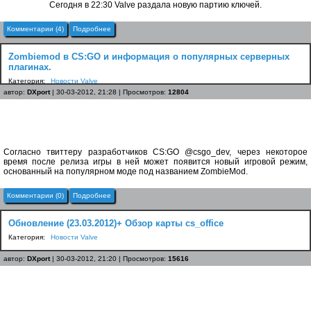
Сегодня в 22:30 Valve раздала новую партию ключей.
Комментарии (4)
Подробнее
Zombiemod в CS:GO и информация о популярных серверных
плагинах.
Категория:
Новости Valve
автор:
DXport
| 30-03-2012, 21:28 | Просмотров:
12804
Согласно твиттеру разработчиков CS:GO @csgo_dev, через некоторое
время после релиза игры в ней может появится новый игровой режим,
основанный на популярном моде под названием ZombieMod.
Комментарии (0)
Подробнее
Обновление (23.03.2012)+ Обзор карты cs_office
Категория:
Новости Valve
автор:
DXport
| 30-03-2012, 21:20 | Просмотров:
15616