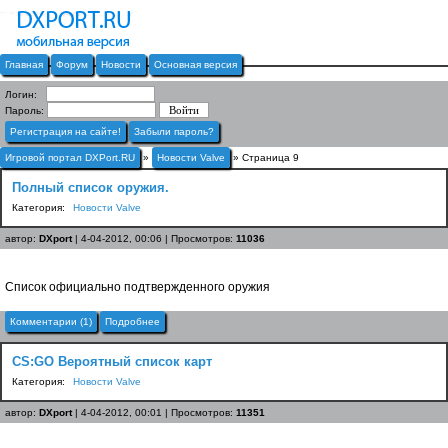
Главная
Форум
Новости
Основная версия
Логин:
Пароль:
Регистрация на сайте!
Забыли пароль?
Игровой портал DXPort.RU
»
Новости Valve
» Страница 9
Полный список оружия.
Категория:
Новости Valve
автор:
DXport
| 4-04-2012, 00:06 | Просмотров:
11036
Список официально подтвержденного оружия
Комментарии (1)
Подробнее
CS:GO Вероятный список карт
Категория:
Новости Valve
автор:
DXport
| 4-04-2012, 00:01 | Просмотров:
11351