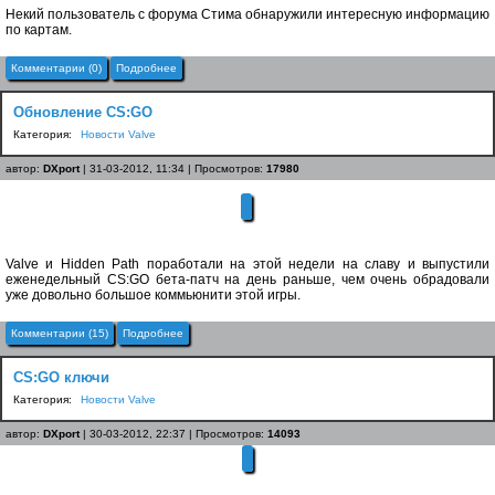
Некий пользователь с форума Стима обнаружили интересную информацию
по картам.
Комментарии (0)
Подробнее
Обновление CS:GO
Категория:
Новости Valve
автор:
DXport
| 31-03-2012, 11:34 | Просмотров:
17980
Valve и Hidden Path поработали на этой недели на славу и выпустили
еженедельный CS:GO бета-патч на день раньше, чем очень обрадовали
уже довольно большое коммьюнити этой игры.
Комментарии (15)
Подробнее
CS:GO ключи
Категория:
Новости Valve
автор:
DXport
| 30-03-2012, 22:37 | Просмотров:
14093