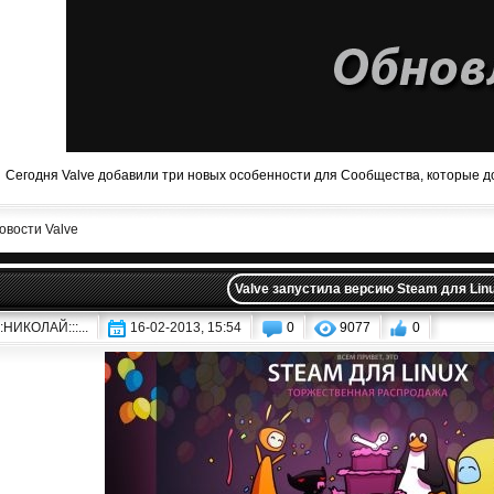
Сегодня Valve добавили три новых особенности для Сообщества, которые д
овости Valve
Valve запустила версию Steam для Lin
:::НИКОЛАЙ:::...
16-02-2013, 15:54
0
9077
0