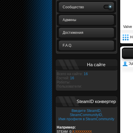
Сообщество
Админы
Valve
Достижения
Н
F.A.Q.
Эд
На сайте
Всего на сайте:
16
Гостей:
16
Роботы:
Пользователи:
SteamID конвертер
Введите SteamID,
SteamCommunityID,
Имя профиля в SteamCommunity
Например:
STEAM_0:
X
:
XXXXXXXX