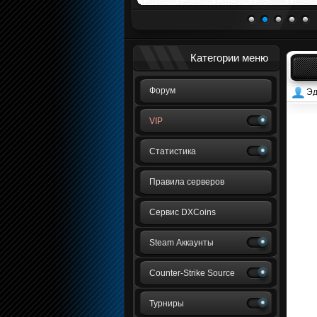
1
2
3
4
5
Категории меню
Форум
Эд
VIP
Статистика
Правила серверов
Сервис DXCoins
Steam Аккаунты
Counter-Strike Source
Турниры