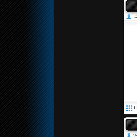
...
Н
K