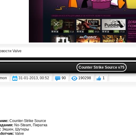
овости Valve
Counter Strike Source v75
mon
31-01-2013, 00:52
90
190298
1
ание:
Counter-Strike Source
здания:
No-Steam, Пиратка
:
Экшен, Шутеры
ботчик:
Valve