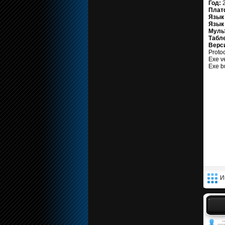
Год:
2
Плат
Язык
Язык
Муль
Табл
Верс
Protoc
Exe ve
Exe b
И
...