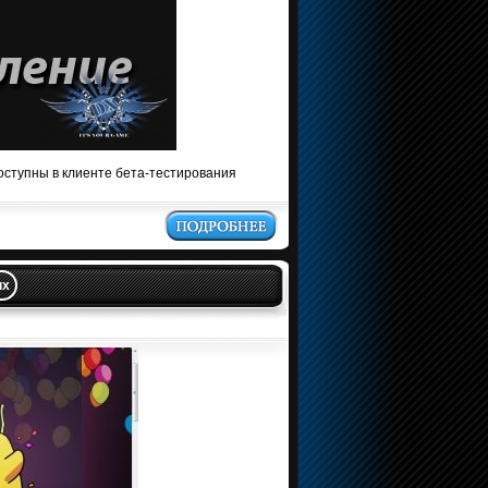
оступны в клиенте бета-тестирования
ux