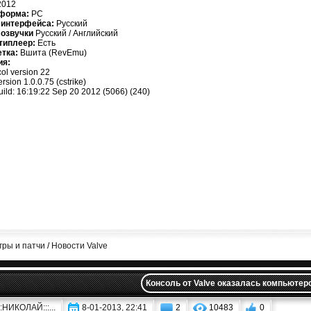
012
форма:
PC
 интерфейса:
Русский
 озвучки
Русский / Английский
типлеер:
Есть
етка:
Вшита (RevEmu)
ия:
ol version 22
rsion 1.0.0.75 (cstrike)
uild: 16:19:22 Sep 20 2012 (5066) (240)
гры и патчи
/
Новости Valve
Консоль от Valve оказалась компьютер
:::НИКОЛАЙ:::...
8-01-2013, 22:41
2
10483
0