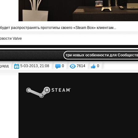
 будет распространять прототипы своего «Steam Box» клиентам...
овости Valve
три новых особенности для Сообщест
уард
5-03-2013, 21:08
0
7614
0