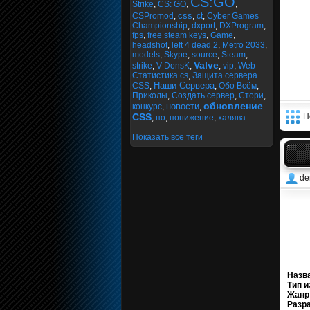
CS:GO
Strike
,
CS: GO
,
,
css
CSPromod
,
,
ct
,
Cyber Games
Championship
,
dxport
,
DXProgram
,
fps
,
free steam keys
,
Game
,
headshot
,
left 4 dead 2
,
Metro 2033
,
models
,
Skype
,
source
,
Steam
,
Valve
strike
,
V-DonsK
,
,
vip
,
Web-
Статистика cs
,
Защита сервера
Наши Сервера
CSS
,
,
Обо Всём
,
Приколы
,
Создать сервер
,
Стори
,
обновление
новости
конкурс
,
,
CSS
Н
,
по
,
понижение
,
халява
Показать все теги
de
Назв
Тип и
Жанр
Разра