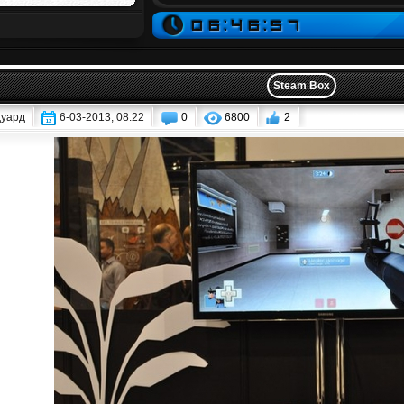
Steam Box
уард
6-03-2013, 08:22
0
6800
2