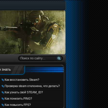
 знать
Как восстановить Steam?
Проверка steam отклонена, что делать?
Как узнать свой STEAM_ID?
Как понизить PING?
Как повысить FPS?