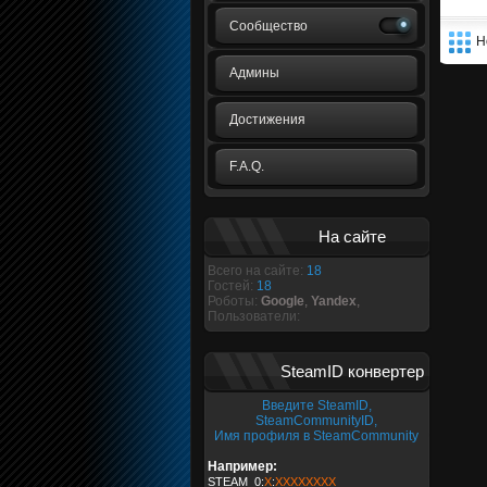
Сообщество
Н
Админы
Достижения
F.A.Q.
На сайте
Всего на сайте:
18
Гостей:
18
Роботы:
Google
,
Yandex
,
Пользователи:
SteamID конвертер
Введите SteamID,
SteamCommunityID,
Имя профиля в SteamCommunity
Например:
STEAM_0:
X
:
XXXXXXXX