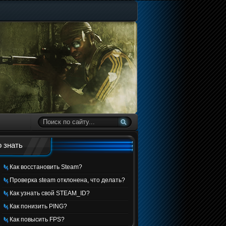
 знать
Как восстановить Steam?
Проверка steam отклонена, что делать?
Как узнать свой STEAM_ID?
Как понизить PING?
Как повысить FPS?