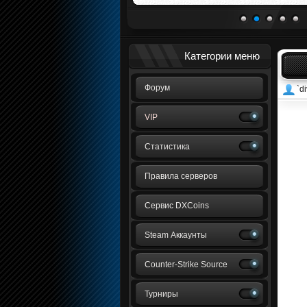
1
2
3
4
5
Категории меню
Форум
`di
VIP
Статистика
Правила серверов
Сервис DXCoins
Steam Аккаунты
Counter-Strike Source
Турниры