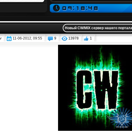
Новый CW/MIX сервер нашего портал
v
11-06-2012, 09:55
9
13978
1