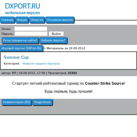
Главная
Форум
Новости
Основная версия
Логин:
Пароль:
Регистрация на сайте!
Забыли пароль?
Игровой портал DXPort.RU
» Материалы за 19.06.2012
Summer Cup
Категория:
Новости нашего портала
автор:
VT
| 19-06-2012, 17:56 | Просмотров:
22302
Стартует летний рейтинговый турнир по
Counter-Strike Source
!
Будь первым, будь лучшим!
Комментарии (56)
Подробнее