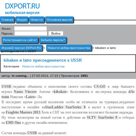
Главная
Форум
Новости
Основная версия
Логин:
Пароль:
Регистрация на сайте!
Забыли пароль?
Игровой портал DXPort.RU
»
Новости кибер-пространства
» kibaken и latro
присоединяются к USSR
kibaken и latro присоединяются к USSR
Категория:
Новости кибер-пространства
автор:
In coming...
| 27-02-2014, 17:23 | Просмотров:
2881
USSR
недавно объявила о пополнении своего состава
CS:GO
в лице бывшего
игрока
Natus Vincere
Антона «
kibaken
» Колесникова и экс-игрока команды
dAt
team
Николая «
Latro
» Ли.
В последнее время русский коллектив особо не отличался на турнирах,неудачное
выступление в онлайне на
StarLadder StarSeries 8
и вылет в групповом этапе
на
Fragbite Masters 2013
.Хотя в СНГ на этот коллектив возлагают большие надежды.
Ну чтож посмотрим на новый состав в действии на
SLTV StarSeries 9
и отборах
на
EMS One
и других онлайн-чемпионатах.
Состав команды
USSR
на данный момент: