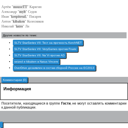
Артём "
mouseTT
" Карягин
Александр "
mylt
" Седов
Иван "
keepitreaL
" Писарев
Антон "
kibaken
" Колесников
Николай "
latro
" Ли
Другие новости по теме:
SLTV StarSeries VII: Тест на прочность KerchNET
SLTV StarSeries VII: VeryGames против Fnatic
SLTV StarSeries VII: Na`Vi против AD
seized и kibaken в Natus Vincere
OverDrive дозаявлен в состав сборной России на EC2013
Комментарии (0)
Информация
Посетители, находящиеся в группе
Гости
, не могут оставлять комментарии
к данной публикации.