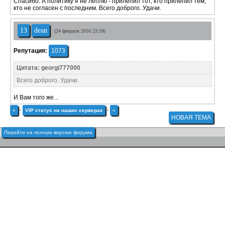
Спасибо. А политику я не леплю - прилепил тот, кто прилепил тем,
кто не согласен с последним. Всего доброго. Удачи.
13
dean
(24 февраля 2016 23:18)
Репутация:
1073
Цитата: georgi777000
Всего доброго. Удачи.
И Вам того же...
«
·
VIP статус на наших серверах
·
»
НОВАЯ ТЕМА
Перейти на полную версию форума