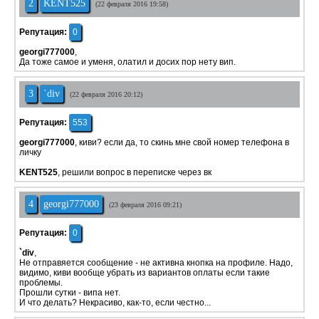
2
KENT525
(22 февраля 2016 19:58)
Репутация:
0
georgi777000
,
Да тоже самое и уменя, олатил и досих пор нету вип.
3
`div
(22 февраля 2016 20:12)
Репутация:
553
georgi777000
, киви? если да, то скинь мне свой номер телефона в
личку
KENT525
, решили вопрос в переписке через вк
4
georgi777000
(23 февраля 2016 09:21)
Репутация:
0
`div
,
Не отправяется сообщение - не активна кнопка на профиле. Надо,
видимо, киви вообще убрать из вариантов оплаты если такие
проблемы.
Прошли сутки - випа нет.
И что делать? Некрасиво, как-то, если честно...