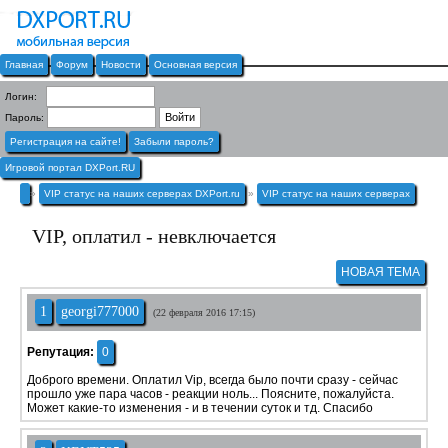
Главная
Форум
Новости
Основная версия
Логин:
Пароль:
Регистрация на сайте!
Забыли пароль?
Игровой портал DXPort.RU
»
VIP статус на наших серверах DXPort.ru
»
VIP статус на наших серверах
VIP, оплатил - невключается
НОВАЯ ТЕМА
1
georgi777000
(22 февраля 2016 17:15)
Репутация:
0
Доброго времени. Оплатил Vip, всегда было почти сразу - сейчас
прошло уже пара часов - реакции ноль... Поясните, пожалуйста.
Может какие-то изменения - и в течении суток и тд. Спасибо