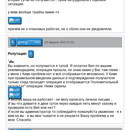
вторые сутки не получается... прям затрудняюсь с оценкой
ситуации.
у киви вообще траблы какие-то
причём не о плановых работах, не о сбоях они не уведомляли.
6
georgi777000
(23 февраля 2016 23:52)
Репутация:
0
`div
,
Вы извините, но получается я тупой. Я оплатил Вип по вашим
рекомендациям, операция прошла, не знаю какие у Вас там глюки -
у меня с Киви проблем нет и всё отображается мгновенно. У Киви
при правильном введении данных и подтверждении получателя
только тогда проходит операция и отображается "положительный
результат" операции. Ниже скрины
А кнопка ваша не работает - не могу написать личное письмо...
И вы что думаете я двое суток через каждые пять минут захожу и
проверяю есть Вип или нет?
И если вы администратор то соблюдайте пожалуйста уважение - я к
вам на вы - а вы мне тыкаете и не решаете Вашу проблему а не
мою. Спасибо.