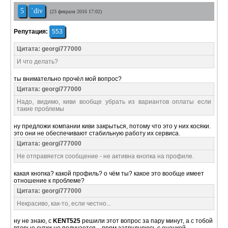
5
`div
(23 февраля 2016 17:02)
Репутация:
553
Цитата: georgi777000
И что делать?
ты внимательно прочёл мой вопрос?
Цитата: georgi777000
Надо, видимо, киви вообще убрать из вариантов оплаты если
такие проблемы
ну предложи компании киви закрыться, потому что это у них косяки.
это они не обеспечивают стабильную работу их сервиса.
Цитата: georgi777000
Не отправяется сообщение - не активна кнопка на профиле.
какая кнопка? какой профиль? о чём ты? какое это вообще имеет
отношение к проблеме?
Цитата: georgi777000
Некрасиво, как-то, если честно...
ну не знаю, с
KENT525
решили этот вопрос за пару минут, а с тобой