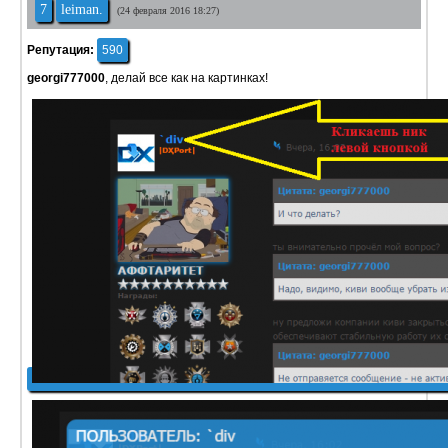
7
leiman.
(24 февраля 2016 18:27)
Репутация:
590
georgi777000
, делай все как на картинках!