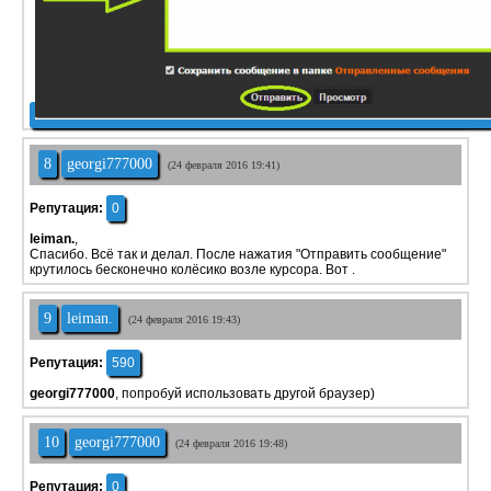
8
georgi777000
(24 февраля 2016 19:41)
Репутация:
0
leiman.
,
Спасибо. Всё так и делал. После нажатия "Отправить сообщение"
крутилось бесконечно колёсико возле курсора. Вот .
9
leiman.
(24 февраля 2016 19:43)
Репутация:
590
georgi777000
, попробуй использовать другой браузер)
10
georgi777000
(24 февраля 2016 19:48)
Репутация:
0