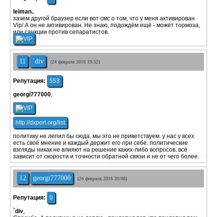
leiman.
,
зачем другой браузер если вот смс о том, что у меня активирован
Vip/ А он не активирован. Не знаю, подождём ещё - может тормоза,
или санкции против сепаратистов.
11
`div
(24 февраля 2016 19:52)
Репутация:
553
georgi777000
,
http://dxport.org/list
политику не лепил бы сюда, мы это не приветствуем. у нас у всех
есть своё мнение и каждый держит его при себе. политические
взгляды никак не влияют на решение каких-либо вопросов. всё
зависит от скорости и точности обратной связи и не от чего более.
12
georgi777000
(24 февраля 2016 20:08)
Репутация:
0
`div
,