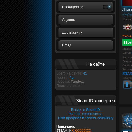
Сообщество
Лыс
Админы
Награ
Достижения
DXCoin
Пре
F.A.Q.
Маяки
Баны:
Карма:
Репута
На сайте
Сообще
Регист
Всего на сайте:
45
STEAM
Гостей:
45
Предуп
Роботы:
Yandex
,
Пользователи:
SteamID конвертер
Введите SteamID,
SteamCommunityID,
Имя профиля в SteamCommunity
Например:
STEAM_0:
X
:
XXXXXXXX