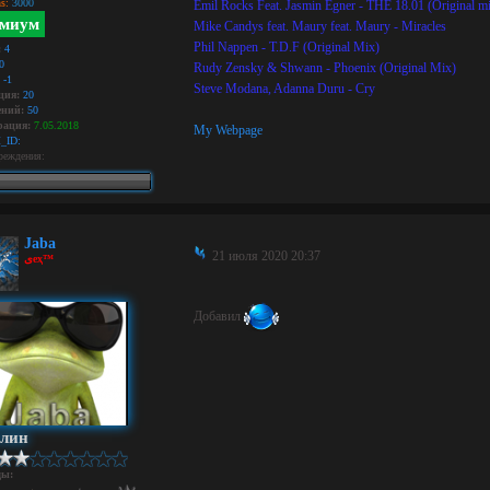
s:
3000
Emil Rocks Feat. Jasmin Egner - THE 18.01 (Original m
миум
Mike Candys feat. Maury feat. Maury - Miracles
Phil Nappen - T.D.F (Original Mix)
:
4
0
Rudy Zensky & Shwann - Phoenix (Original Mix)
-1
Steve Modana, Adanna Duru - Cry
ция:
20
ний:
50
рация:
7.05.2018
My Webpage
_ID:
реждения:
Jaba
21 июля 2020 20:37
ﻯeҳ™
Добавил
илин
ды: