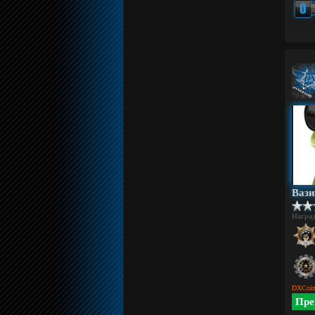
Ваз
Награ
DXCoin
Пре