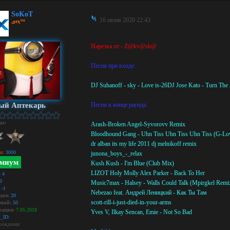
SoKoT
16 июня 2020 22:43
ﻯeҳ™
Нарезка от - Z@kv@sk@
Песня при входе:
DJ Suhanoff - sky - Love is-26DJ Jose Kato - Turn The 
ый Аптекарь
Песни в конце раунда:
ды:
Arash-Broken Angel-Syvorovv Remix
Bloodhound Gang - Uhn Tiss Uhn Tiss Uhn Tiss (G-Lov
dr alban its my life 2011 dj melnikoff remix
s:
3000
junona_boys_-_relax
миум
Kush Kush - I'm Blue (Club Mix)
LIZOT Holy Molly Alex Parker - Back To Her
:
4
0
Music7max - Halsey - Walls Could Talk (Mpirgkel Remi
-1
Nebezao feat. Андрей Леницкий - Как Ты Там
ция:
20
scott-rill-i-just-died-in-your-arms
ний:
50
рация:
7.05.2018
Yves V, Ilkay Sencan, Emie - Not So Bad
_ID:
реждения: