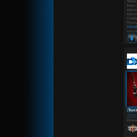
Маяки
Баны:
Карма:
Репута
Сообще
Регист
STEAM
Предуп
Лыс
Награ