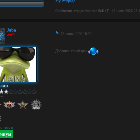
My Webpage
Сообщение отредактировал
SoKoT
- 16 июня 2020 23:
Jaba
17 июня 2020 10:59
ﻯeҳ™
Добавил новый трек
илин
ды:
s:
100500
миум