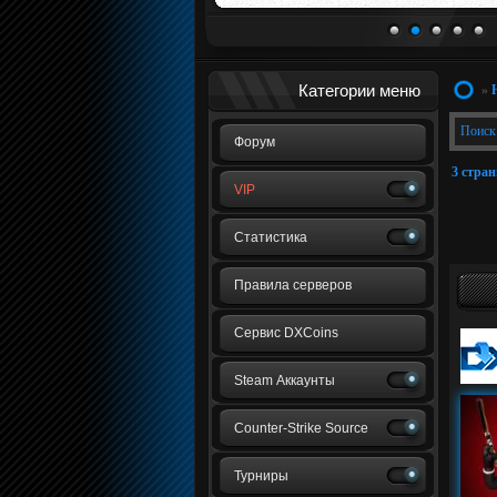
1
2
3
4
5
Категории меню
»
Поиск
Форум
3 стра
VIP
Статистика
Правила серверов
Сервис DXCoins
Steam Аккаунты
Counter-Strike Source
Турниры