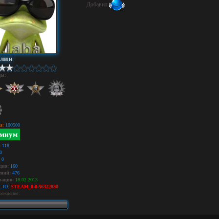
Добавил
илин
ды:
s:
100500
миум
:
118
0
0
ция:
160
ний:
476
рация:
18.02.2013
_ID:
STEAM_0:0:56322830
реждения: