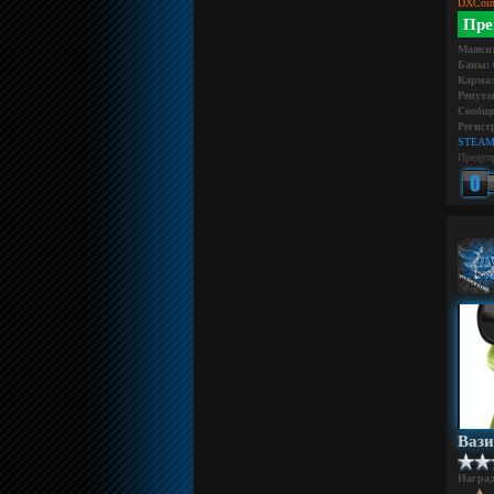
DXCoin
Пре
Маяки
Баны:
Карма:
Репута
Сообще
Регист
STEAM
Предуп
Ваз
Награ