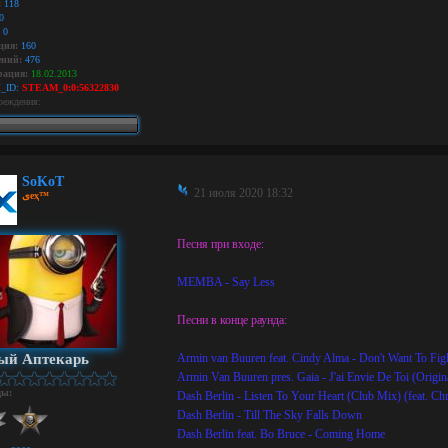
:
118
0
0
ция:
160
ний:
476
рация:
18.02.2013
_ID:
STEAM_0:0:56322830
реждения:
SoKoT
21 июля 2020 18:32
ﻯeҳ™
Песня при входе:
MEMBA - Say Less
Песни в конце раунда:
ый Аптекарь
Armin van Buuren feat. Cindy Alma - Don't Want To Fi
Armin Van Buuren pres. Gaia - J'ai Envie De Toi (Origin
ды:
Dash Berlin - Listen To Your Heart (Club Mix) (feat. Chr
Dash Berlin - Till The Sky Falls Down
Dash Berlin feat. Bo Bruce - Coming Home