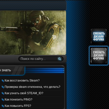
 знать
Как восстановить Steam?
Проверка steam отклонена, что делать?
Как узнать свой STEAM_ID?
Как понизить PING?
Как повысить FPS?