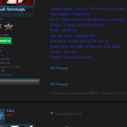
ый Аптекарь
Andrew Spencer - Heart Of The Ocean (Titanic Theme)
Duke Dumont - Ocean Drive
ды:
Ice Mc - Think About The Way (Dj Solovey Club Mix)
Kehlani - Gangsta (Arkane Skye Remix)
Moby - Lift Me Up
s:
3000
Parx feat. Nono - Feel Right Now
миум
Pink Floyd - Another Brick In The Wall, Pt. 2
Robin Schulz feat. Alida - In Your Eyes (feat. Alida)
:
4
0
Roxette - The Look
-1
Timofey - Heaven (Radio Edit)
ция:
20
ний:
50
рация:
7.05.2018
My Webpage
_ID:
реждения:
My Webpage
Сообщение отредактировал
SoKoT
- 3 июня 2020 19:1
Jaba
3 июня 2020 19:12
ﻯeҳ™