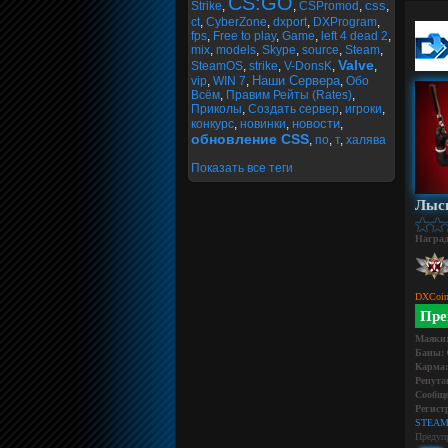
CS:GO
css
Strike
,
,
CSPromod
,
,
ct
,
CyberZone
,
dxport
,
DXProgram
,
fps
,
Free to play
,
Game
,
left 4 dead 2
,
mix
,
models
,
Skype
,
source
,
Steam
,
Valve
SteamOS
,
strike
,
V-DonsK
,
,
Наши Сервера
vip
,
WIN 7
,
,
Обо
Всём
,
Правим Рейты (Rates)
,
Приколы
,
Создать сервер
,
игроки
,
новости
конкурс
,
новинки
,
,
обновление CSS
,
по
,
т
,
халява
Показать все теги
Лыс
Награ
DXCoin
Пре
Маяки
Баны:
Карма:
Репута
Сообще
Регист
STEAM
Предуп