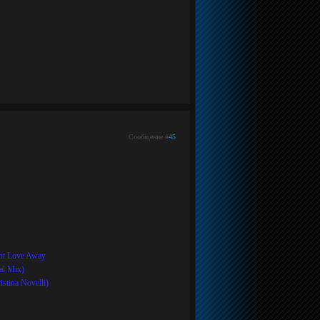
Сообщение #
45
ght Love Away
al Mix)
istina Novelli)