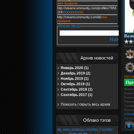
имя профиля
http://steamcommunity.com/profiles/7656
119
XXXXXXXXXX
http://steamcommunity.com/id/
имя
профиля
Форма ввода
Ваз
Награ
Архив новостей
Январь 2020 (1)
Декабрь 2019 (2)
DXCoin
Ноябрь 2019 (1)
Пре
Октябрь 2019 (1)
Сентябрь 2019 (1)
Маяки
Баны:
Сентябрь 2017 (1)
Карма:
Репута
Показать / скрыть весь архив
Сообще
Регист
STEAM
Предуп
Облако тэгов
ak
,
awp
,
bullpup
,
counter
,
Counter-