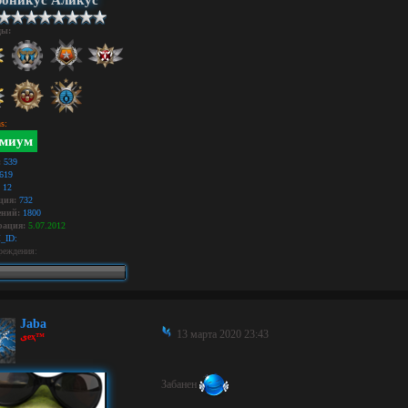
оникус Аликус
ды:
s:
миум
:
539
619
12
ция:
732
ний:
1800
рация:
5.07.2012
_ID:
реждения:
Jaba
13 марта 2020 23:43
ﻯeҳ™
Забанен