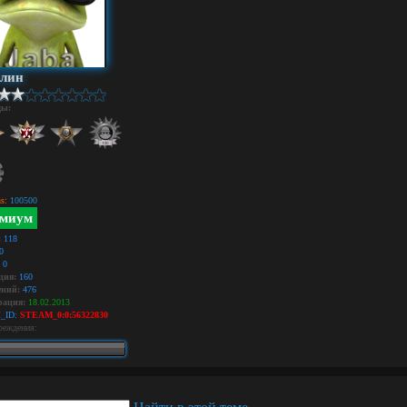
илин
ды:
s:
100500
миум
:
118
0
0
ция:
160
ний:
476
рация:
18.02.2013
_ID:
STEAM_0:0:56322830
реждения: