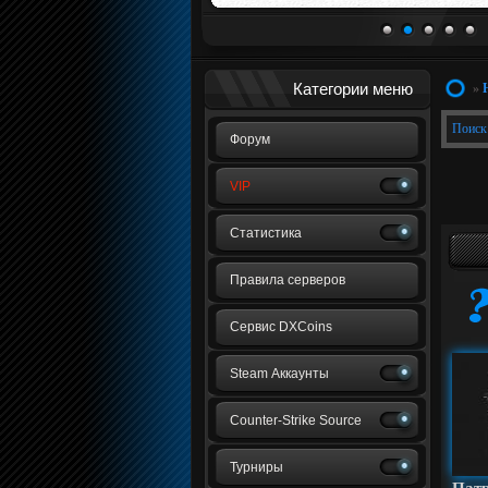
1
2
3
4
5
Категории меню
»
Поиск
Форум
VIP
Статистика
Правила серверов
Сервис DXCoins
Steam Аккаунты
Counter-Strike Source
Турниры