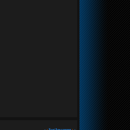
«
·
Бан/Апелляция
·
»