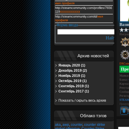
имя профиля
http://steamcommunity.com/profiles/7656
119
XXXXXXXXXX
http://steamcommunity.com/id/
имя
профиля
Ваз
Форма ввода
Награ
Архив новостей
DXCoin
Январь 2020 (1)
Пре
Декабрь 2019 (2)
Ноябрь 2019 (1)
Маяки
Баны:
Октябрь 2019 (1)
Карма:
Сентябрь 2019 (1)
Репута
Сентябрь 2017 (1)
Сообще
Регист
STEAM
Показать / скрыть весь архив
Предуп
Облако тэгов
aka
,
awp
,
counter
,
counter strike
global offensive
,
Counter-Strike
,