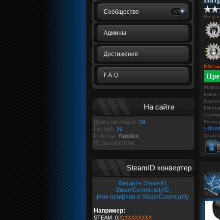
Патр
Сообщество
Награ
Админы
Достижения
DXCoin
F.A.Q.
Пре
Маяки
Баны:
Карма:
На сайте
Репута
Сообще
Всего на сайте:
39
Регист
Гостей:
39
STEAM
Роботы:
Yandex
,
Предуп
Пользователи:
SteamID конвертер
Введите SteamID,
SteamCommunityID,
Имя профиля в SteamCommunity
Например:
STEAM_0:
X
:
XXXXXXXX