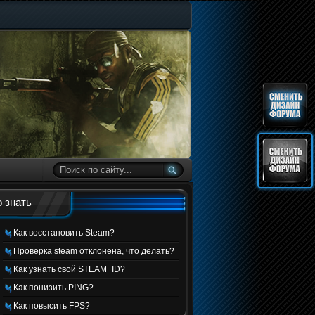
 знать
Как восстановить Steam?
Проверка steam отклонена, что делать?
Как узнать свой STEAM_ID?
Как понизить PING?
Как повысить FPS?