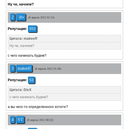
Ну че, начнем?
2
`div
(8 апреля 2012 01:15)
Репутация:
553
Цитата: makeeff
Ну че, начнем?
с чего начинать будем?
3
makeeff
(8 апреля 2012 01:28)
Репутация:
53
Цитата: DivX
с чего начинать будем?
а вы чего-то определенного хотите?
4
VT
(8 апреля 2012 08:32)