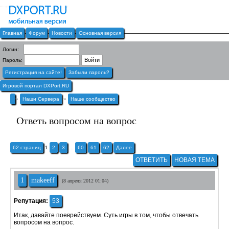
Главная
Форум
Новости
Основная версия
Логин:
Пароль:
Регистрация на сайте!
Забыли пароль?
Игровой портал DXPort.RU
»
Наши Сервера
»
Наше сообщество
Ответь вопросом на вопрос
62 страниц
1
2
3
...
60
61
62
Далее
ОТВЕТИТЬ
НОВАЯ ТЕМА
1
makeeff
(8 апреля 2012 01:04)
Репутация:
53
Итак, давайте поеврействуем. Суть игры в том, чтобы отвечать
вопросом на вопрос.