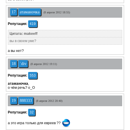
17
атаманочка
(8 апреля 2012 18:55)
Репутация:
419
Цитата: makeeff
вы в своем уме?
а вы нет?
18
`div
(8 апреля 2012 19:11)
Репутация:
553
атаманочка
,
о чём речь? о_О
19
888333
(8 апреля 2012 20:40)
Репутация:
32
а это игра только для евреев ??