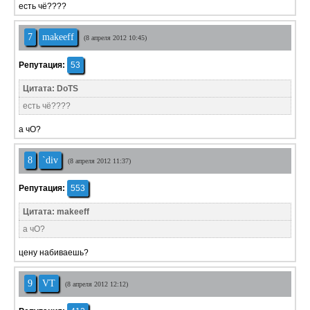
есть чё????
7
makeeff
(8 апреля 2012 10:45)
Репутация:
53
Цитата: DoTS
есть чё????
а чО?
8
`div
(8 апреля 2012 11:37)
Репутация:
553
Цитата: makeeff
а чО?
цену набиваешь?
9
VT
(8 апреля 2012 12:12)