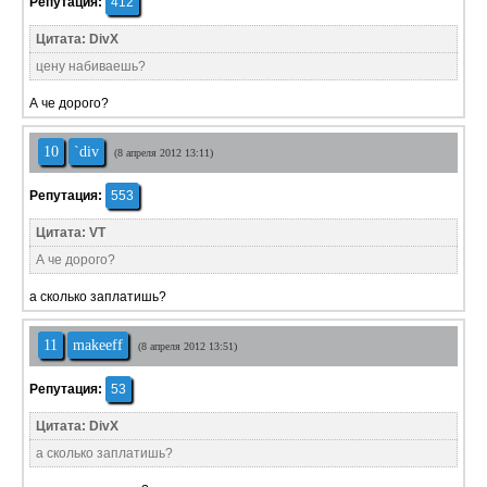
Репутация:
412
Цитата: DivX
цену набиваешь?
А че дорого?
10
`div
(8 апреля 2012 13:11)
Репутация:
553
Цитата: VT
А че дорого?
а сколько заплатишь?
11
makeeff
(8 апреля 2012 13:51)
Репутация:
53
Цитата: DivX
а сколько заплатишь?