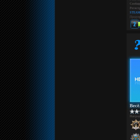
Сообще
Регист
STEAM
Предуп
Вес
Награ