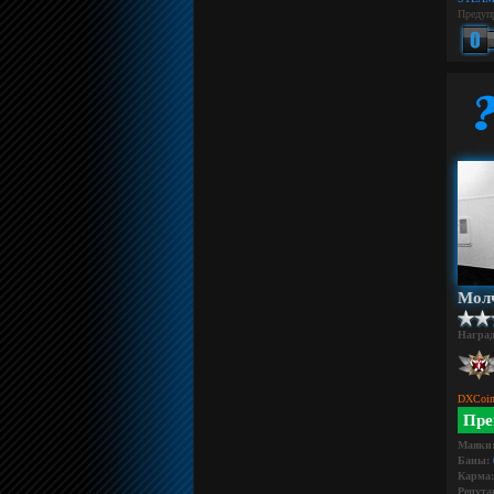
Предуп
Мол
Награ
DXCoin
Пре
Маяки
Баны:
Карма:
Репута