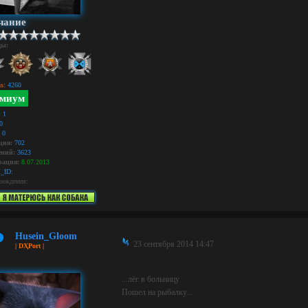
чание
ды:
s:
4260
миум
:
1
0
0
ция:
702
ний:
3623
рация:
8.07.2013
_ID:
реждения:
Husein_Gloom
23 сентября 2014 14:47
| DҲPort |
...лёг в больницу
Пошел на рыбалку...