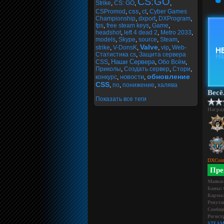
CS:GO
Strike
,
CS: GO
,
,
css
CSPromod
,
,
ct
,
Cyber Games
Championship
,
dxport
,
DXProgram
,
fps
,
free steam keys
,
Game
,
headshot
,
left 4 dead 2
,
Metro 2033
,
models
,
Skype
,
source
,
Steam
,
Valve
strike
,
V-DonsK
,
,
vip
,
Web-
Статистика cs
,
Защита сервера
Наши Сервера
CSS
,
,
Обо Всём
,
Приколы
,
Создать сервер
,
Стори
,
обновление
новости
конкурс
,
,
CSS
,
по
,
понижение
,
халява
Вес
Показать все теги
Награ
DXCoin
Пре
Маяки
Баны:
Карма:
Репута
Сообще
Регист
STEAM