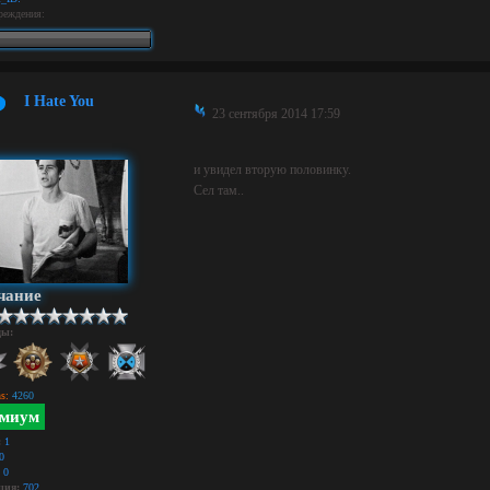
реждения:
I Hate You
23 сентября 2014 17:59
и увидел вторую половинку.
Сел там..
чание
ды:
s:
4260
миум
:
1
0
0
ция:
702