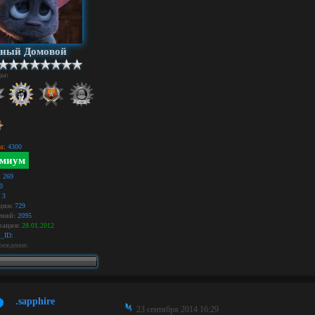
дный Домовой
ды:
s:
4300
миум
:
269
0
3
ция:
729
ний:
2095
рация:
28.01.2012
_ID:
реждения:
.sapphire
23 сентября 2014 16:29