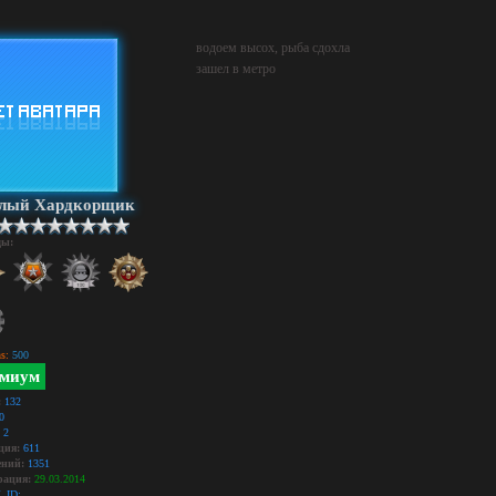
водоем высох, рыба сдохла
зашел в метро
ёлый Хардкорщик
ды:
s:
500
миум
:
132
0
2
ция:
611
ний:
1351
рация:
29.03.2014
_ID: