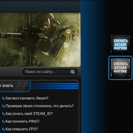
 знать
Как восстановить Steam?
Проверка steam отклонена, что делать?
Как узнать свой STEAM_ID?
Как понизить PING?
Как повысить FPS?