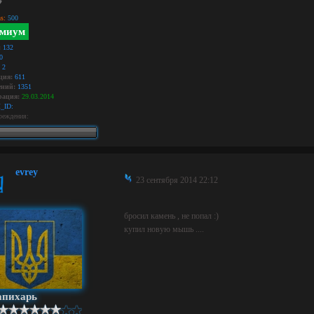
s:
500
миум
:
132
0
2
ция:
611
ний:
1351
рация:
29.03.2014
_ID:
реждения:
evrey
23 сентября 2014 22:12
бросил камень , не попал :)
купил новую мышь ....
апихарь