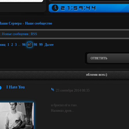
Наши Сервера
»
Наше сообщество
|
Новые сообщения
|
RSS
аниц
1
2
3
96
98
99
Далее
...
97
ОТВЕТИТЬ
обломи всех:)
I Hate You
23 сентября 2014 08:35
и бросил её в глаз.
Наламал дров...