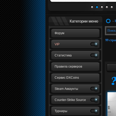
1
2
3
4
5
Категории меню
»
Поиск
Форум
99 стр
VIP
Статистика
Правила серверов
Сервис DXCoins
Steam Аккаунты
Counter-Strike Source
Турниры