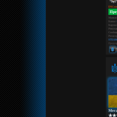
DXCoin
Пре
Маяки
Баны:
Карма:
Репута
Сообще
Регист
STEAM
Предуп
Мег