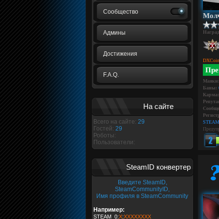
Сообщество
Мол
Админы
Награ
Достижения
DXCoin
Пре
F.A.Q.
Маяки
Баны:
Карма:
Репута
На сайте
Сообще
Регист
Всего на сайте:
29
STEAM
Гостей:
29
Предуп
Роботы:
Пользователи:
SteamID конвертер
Введите SteamID,
SteamCommunityID,
Имя профиля в SteamCommunity
Например:
STEAM_0:
X
:
XXXXXXXX