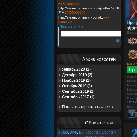
имя профиля
http://steamcommunity.com/profiles/7656
119
XXXXXXXXXX
http://steamcommunity.com/id/
имя
профиля
Вре
Форма ввода
Награ
Архив новостей
DXCoin
Январь 2020 (1)
Пре
Декабрь 2019 (2)
Маяки
Ноябрь 2019 (1)
Баны:
Карма:
Октябрь 2019 (1)
Репута
Сентябрь 2019 (1)
Сообще
Сентябрь 2017 (1)
Регист
STEAM
Показать / скрыть весь архив
Предуп
Облако тэгов
9 мая
,
awp
,
BST
,
counter
,
Counter-