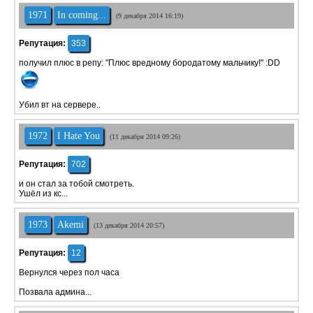
1971
In coming...
(9 декабря 2014 16:19)
Репутация:
353
получил плюс в репу: "Плюс вредному бородатому мальчику!" :DD
Убил вт на сервере..
1972
I Hate You
(11 декабря 2014 09:26)
Репутация:
702
и он стал за тобой смотреть.
Ушёл из кс...
1973
Akemi
(13 декабря 2014 20:57)
Репутация:
12
Вернулся через пол часа
Позвала админа...