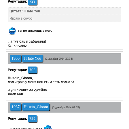
Репутация:
729
Цитата: I Hate You
Играю в соурс..
ты не играешь в него!
...а тут бац и забанили!
Купил санки...
1966
I Hate You
(2 декабря 2014 20:34)
Репутация:
702
Husein_Gloom
,
лол играю у меня нон стим есть лолка :З
и убил санками хусейна.
Дали бан..
1967
Husein_Gloom
(3 декабря 2014 07:39)
Репутация:
729