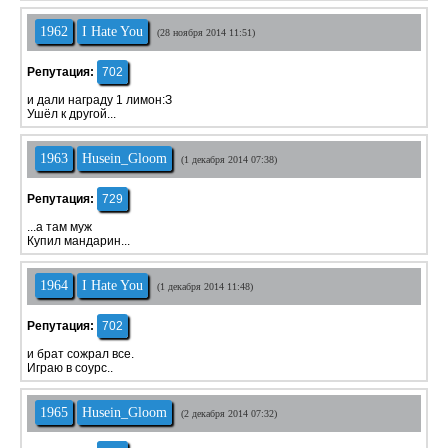
1962
I Hate You
(28 ноября 2014 11:51)
Репутация:
702
и дали награду 1 лимон:З
Ушёл к другой...
1963
Husein_Gloom
(1 декабря 2014 07:38)
Репутация:
729
...а там муж
Купил мандарин...
1964
I Hate You
(1 декабря 2014 11:48)
Репутация:
702
и брат сожрал все.
Играю в соурс..
1965
Husein_Gloom
(2 декабря 2014 07:32)