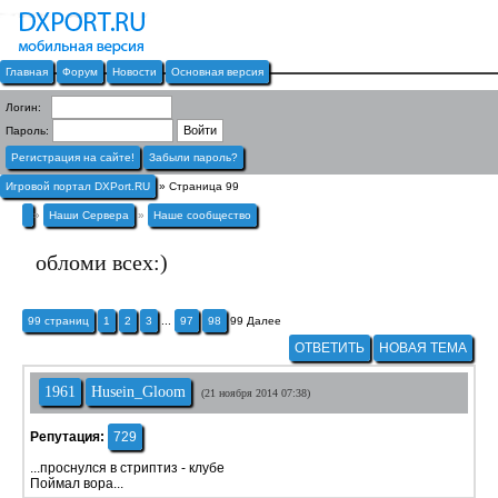
Главная
Форум
Новости
Основная версия
Логин:
Пароль:
Регистрация на сайте!
Забыли пароль?
Игровой портал DXPort.RU
» Страница 99
»
Наши Сервера
»
Наше сообщество
обломи всех:)
99 страниц
1
2
3
...
97
98
99
Далее
ОТВЕТИТЬ
НОВАЯ ТЕМА
1961
Husein_Gloom
(21 ноября 2014 07:38)
Репутация:
729
...проснулся в стриптиз - клубе
Поймал вора...