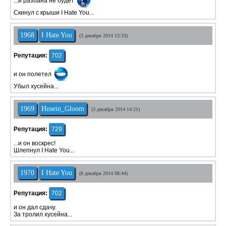
...и разбана не будет
Скинул с крыши I Hate You...
1968
I Hate You
(3 декабря 2014 13:33)
Репутация:
702
и он полетел
Убыл хусейна...
1969
Husein_Gloom
(3 декабря 2014 14:21)
Репутация:
729
...и он воскрес!
Шлепнул I Hate You...
1970
I Hate You
(8 декабря 2014 08:44)
Репутация:
702
и он дал сдачу.
За тролил хусейна...