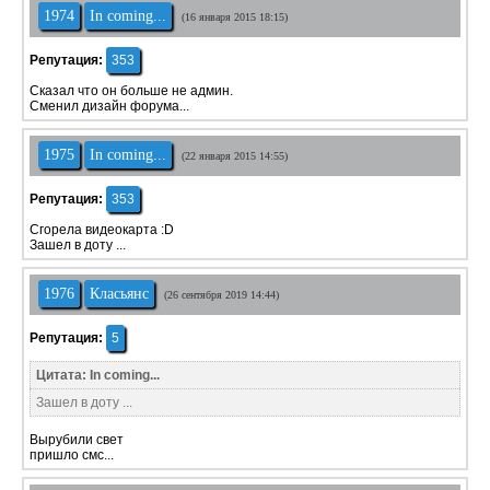
1974
In coming...
(16 января 2015 18:15)
Репутация:
353
Сказал что он больше не админ.
Сменил дизайн форума...
1975
In coming...
(22 января 2015 14:55)
Репутация:
353
Сгорела видеокарта :D
Зашел в доту ...
1976
Класьянс
(26 сентября 2019 14:44)
Репутация:
5
Цитата: In coming...
Зашел в доту ...
Вырубили свет
пришло смс...