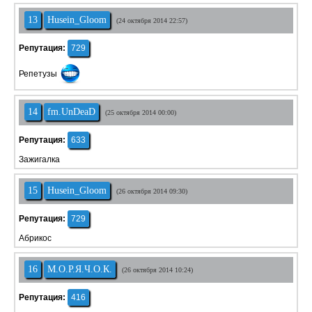
13
Husein_Gloom
(24 октября 2014 22:57)
Репутация:
729
Репетузы
14
fm.UnDeaD
(25 октября 2014 00:00)
Репутация:
633
Зажигалка
15
Husein_Gloom
(26 октября 2014 09:30)
Репутация:
729
Абрикос
16
М.О.Р.Я.Ч.О.К.
(26 октября 2014 10:24)
Репутация:
416