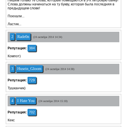
Пишем только те слова, которые помещаются в 3-х литровую банку!
Слова должны начинаться на ту букву, которая была последняя в
предыдущем слове!
Поехали...
Ластик...
2
Rade0n
(24 октября 2014 14:34)
Репутация:
384
Компот)
3
Husein_Gloom
(24 октября 2014 14:38)
Репутация:
729
Тушканчик)
4
I Hate You
(24 октября 2014 15:18)
Репутация:
702
Кекс