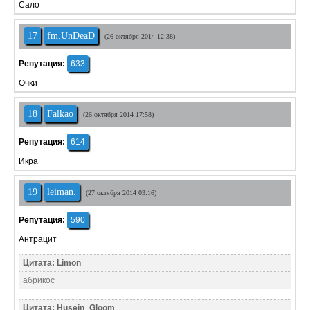
Сало
17
fm.UnDeaD
(26 октября 2014 12:38)
Репутация:
633
Очки
18
Falkao
(26 октября 2014 17:58)
Репутация:
614
Икра
19
leiman.
(27 октября 2014 03:16)
Репутация:
590
Антрацит
Цитата: Limon
абрикос
Цитата: Husein_Gloom