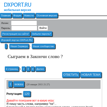
Главная
Форум
Новости
Основная версия
Логин:
Пароль:
Регистрация на сайте!
Забыли пароль?
Игровой портал DXPort.RU
»
Наши Сервера
»
Наше сообщество
Сыграем в Закончи слово ?
4 страниц
1
2
3
4
Далее
ОТВЕТИТЬ
НОВАЯ ТЕМА
1
нокиа
(20 января 2015 21:27)
Репутация:
120
Давайте поиграем вот в какую игру:
Я пишу часть слова, например "пи"...