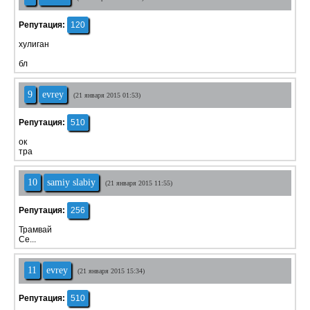
Репутация:
120
хулиган
бл
9
evrey
(21 января 2015 01:53)
Репутация:
510
ок
тра
10
samiy slabiy
(21 января 2015 11:55)
Репутация:
256
Трамвай
Се...
11
evrey
(21 января 2015 15:34)
Репутация:
510