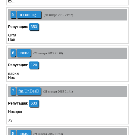
ко...
5
In coming...
(20 января 2015 21:42)
Репутация:
353
бита
Пар
6
нокиа
(20 января 2015 21:48)
Репутация:
120
париж
Ноc...
7
fm.UnDeaD
(21 января 2015 01:41)
Репутация:
633
Носорог
Ху
8
нокиа
(21 января 2015 01:44)