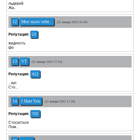
льдерей
Жа..
12
Мне мало тебя...
(21 января 2015 16:34)
Репутация:
22
жадность
фо
13
VT
(21 января 2015 17:14)
Репутация:
412
...кус
Сто...
14
I Hate You
(21 января 2015 17:29)
Репутация:
702
Стосується
Пом...