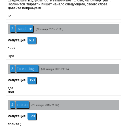
Следующий в другом посте заканчивает слово, например "рат".
Получится "пират" и пишет начало следующего, своего слова.
Давайте попробуем!
Го...
2
.sapphire
(20 января 2015 21:33)
Репутация:
611
пник
Пра
3
In coming...
(20 января 2015 21:35)
Репутация:
353
вда
Лол
4
нокиа
(20 января 2015 21:37)
Репутация:
120
лолита )