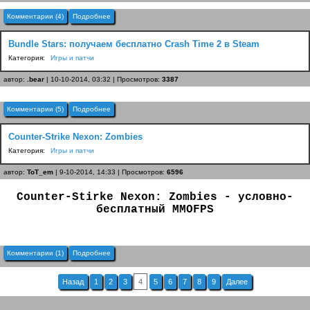
Комментарии (4)
Подробнее
Bundle Stars: получаем бесплатно Crash Time 2 в Steam
Категория:
Игры и патчи
автор:
.bear
| 10-10-2014, 03:32 | Просмотров:
3387
Комментарии (5)
Подробнее
Counter-Strike Nexon: Zombies
Категория:
Игры и патчи
автор:
ToT_em
| 9-10-2014, 14:33 | Просмотров:
6596
Counter-Stirke Nexon: Zombies - условно-
бесплатный MMOFPS
Комментарии (1)
Подробнее
Назад
1
2
3
4
5
6
7
8
9
Далее