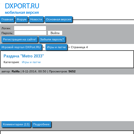
Главная
Форум
Новости
Основная версия
Логин:
Пароль:
Регистрация на сайте!
Забыли пароль?
Игровой портал DXPort.RU
»
Игры и патчи
» Страница 4
Раздача "Metro 2033"
Категория:
Игры и патчи
автор:
RaMa
| 8-11-2014, 00:50 | Просмотров:
5652
Комментарии (13)
Подробнее