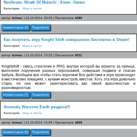
Nosferatu: Wrath Of Malachi : Ключ -Steam
Категория:
Игры и патчи
автор:
leiman.
| 31-10-2014, 20:50 | Просмотров:
4386
Комментарии (5)
Подробнее
Как получить игру Knight Shift совершенно бесплатно в Steam!
Категория:
Игры и патчи
автор:
leiman.
| 21-10-2014, 15:20 | Просмотров:
5011
Knightshift - смесь стратегии и RPG, внутри которой вы играете за принца,
выполняя поручения разных персонажей, совершая подвиги и спасая
бабуль. Вообщем все чтобы стать королем! Все действия в игре происходят
в мистических локациях, с кучами монстров, квестов. Хоть эта игра довольно
стара, но она может заинтересовать вас своей красочностью и
разновидностью.
Комментарии (7)
Подробнее
Anomaly Warzone Earth раздача!!!
Категория:
Игры и патчи
автор:
leiman.
| 21-10-2014, 15:06 | Просмотров:
3809
Комментарии (5)
Подробнее