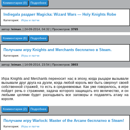
Комментарии (0)
Подробнее
Indiegala раздает Magicka: Wizard Wars — Holy Knights Robe
Категория:
Игры и патчи
автор:
leiman.
| 24-09-2014, 04:32 | Просмотров:
3765
Комментарии (6)
Подробнее
Получаем игру Knights and Merchants бесплатно в Steam.
Категория:
Игры и патчи
автор:
leiman.
| 14-09-2014, 23:54 | Просмотров:
3803
Игра Knights and Merchants переносит нас в эпоху, когда рыцари вызывали
вызывали друг друга на дуэли, когда любой король мог быть свергнут своей
собственной стражей, то есть в средневековье. Как уже говорилось, в игре
пойдет речь о стражнике, задача которого защищать его величество, и он
любыми целями будет разгадывать все заговоры и подавлять атаку на
короля.
Комментарии (2)
Подробнее
Получаем игру Warlock: Master of the Arcane бесплатно в Steam!
Категория:
Игры и патчи