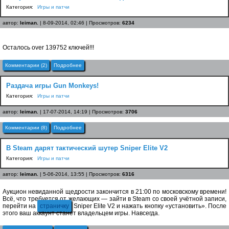
Категория:
Игры и патчи
автор:
leiman.
| 8-09-2014, 02:46 | Просмотров:
6234
Осталось over 139752 ключей!!!
Комментарии (2)
Подробнее
Раздача игры Gun Monkeys!
Категория:
Игры и патчи
автор:
leiman.
| 17-07-2014, 14:19 | Просмотров:
3706
Комментарии (8)
Подробнее
В Steam дарят тактический шутер Sniper Elite V2
Категория:
Игры и патчи
автор:
leiman.
| 5-06-2014, 13:55 | Просмотров:
6316
Аукцион невиданной щедрости закончится в 21:00 по московскому времени!
Всё, что требуется от желающих — зайти в Steam со своей учётной записи,
перейти на
страничку
Sniper Elite V2 и нажать кнопку «установить». После
этого ваш аккаунт станет владельцем игры. Навсегда.