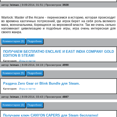
автор:
leiman.
| 9-09-2014, 01:51 | Просмотров:
3928
Warlock: Master of the Arcane - перенесемся в историю, которая происходит
во времена хаотичных потрясений, где игрок берет на себя роль великого
мага, военачальника, борющихся за верховной власти. Так же очень сильно
напоминает цивилизацию и подобные игры, игра очень интересная для
своего жанра.
Комментарии (3)
Подробнее
ПОЛУЧАЕМ БЕСПЛАТНО ENCLAVE И EAST INDIA COMPANY GOLD
EDITION В STEAM!
Категория:
Игры и патчи
автор:
leiman.
| 8-09-2014, 04:19 | Просмотров:
4990
Комментарии (5)
Подробнее
Раздача Zero Gear от Blink Bundle для Steam.
Категория:
Игры и патчи
автор:
leiman.
| 8-09-2014, 03:43 | Просмотров:
4887
Комментарии (3)
Подробнее
Получаем ключ CANYON CAPERS для Steam бесплатно!