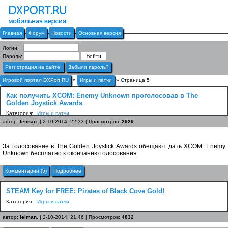
Главная
Форум
Новости
Основная версия
Логин:
Пароль:
Регистрация на сайте!
Забыли пароль?
Игровой портал DXPort.RU
»
Игры и патчи
» Страница 5
Как получить XCOM: Enemy Unknown проголосовав в The
Golden Joystick Awards
Категория:
Игры и патчи
автор:
leiman.
| 2-10-2014, 22:33 | Просмотров:
2929
За голосование в The Golden Joystick Awards обещают дать XCOM: Enemy
Unknown бесплатно к окончанию голосования.
Комментарии (5)
Подробнее
STEAM Key for FREE: Pirates of Black Cove Gold!
Категория:
Игры и патчи
автор:
leiman.
| 2-10-2014, 21:46 | Просмотров:
4832