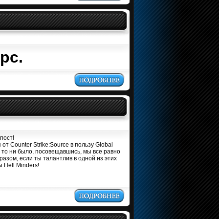
рс.
пост!
т Counter Strike:Source в пользу Global
бы то ни было, посовещавшись, мы все равно
азом, если ты талантлив в одной из этих
 Hell Minders!