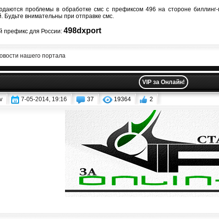
даются проблемы в обработке смс с префиксом 496 на стороне биллинг-
. Будьте внимательны при отправке смс.
498dxport
 префикс для России:
овости нашего портала
VIP за Онлайн!
v
7-05-2014, 19:16
37
19364
2