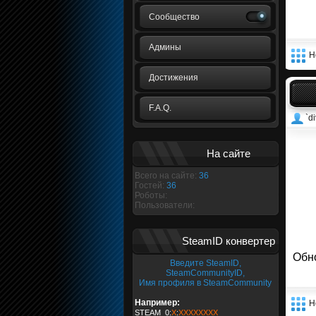
Сообщество
Админы
Н
Достижения
F.A.Q.
`di
На сайте
Всего на сайте:
36
Гостей:
36
Роботы:
Пользователи:
SteamID конвертер
Обн
Введите SteamID,
SteamCommunityID,
Имя профиля в SteamCommunity
Например:
Н
STEAM_0:
X
:
XXXXXXXX