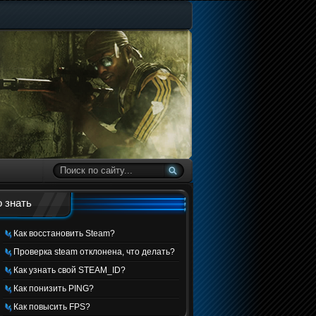
 знать
Как восстановить Steam?
Проверка steam отклонена, что делать?
Как узнать свой STEAM_ID?
Как понизить PING?
Как повысить FPS?