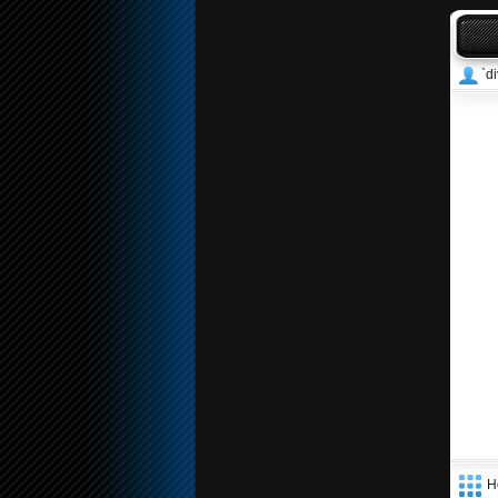
`di
Н