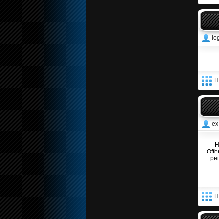
lo
Н
ex
Н
Offe
ре
Н