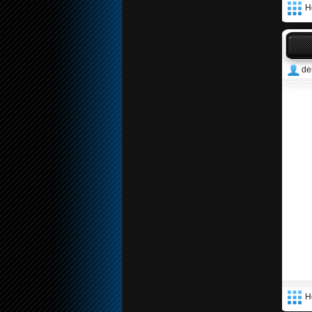
Н
de
Н