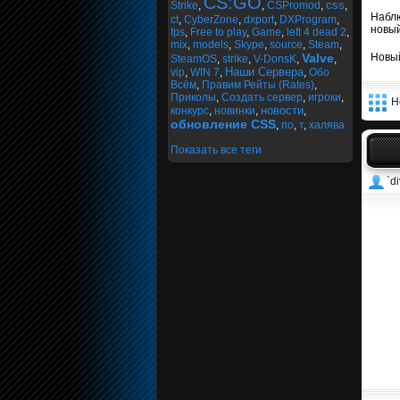
CS:GO
css
Strike
,
,
CSPromod
,
,
Наблю
ct
,
CyberZone
,
dxport
,
DXProgram
,
новый
fps
,
Free to play
,
Game
,
left 4 dead 2
,
mix
,
models
,
Skype
,
source
,
Steam
,
Valve
Новый
SteamOS
,
strike
,
V-DonsK
,
,
Наши Сервера
vip
,
WIN 7
,
,
Обо
Всём
,
Правим Рейты (Rates)
,
Приколы
,
Создать сервер
,
игроки
,
Н
новости
конкурс
,
новинки
,
,
обновление CSS
,
по
,
т
,
халява
Показать все теги
`di