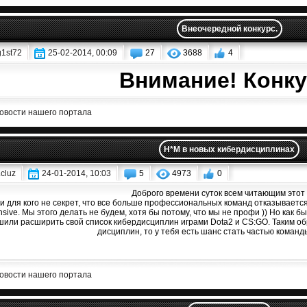
Внеочередной конкурс.
g1st72
25-02-2014, 00:09
27
3688
4
Внимание! Конку
овости нашего портала
H*M в новых кибердисциплинах
.cluz
24-01-2014, 10:03
5
4973
0
Доброго времени суток всем читающим этот 
и для кого не секрет, что все больше профессиональных команд отказывается о
nsive. Мы этого делать не будем, хотя бы потому, что мы не профи )) Но как 
шили расширить свой список кибердисциплин играми Dota2 и CS:GO. Таким обр
дисциплин, то у тебя есть шанс стать частью команды
овости нашего портала