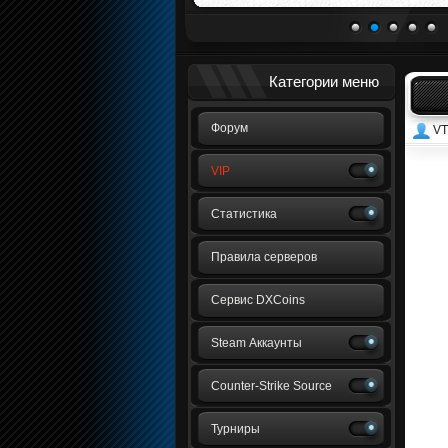
1
2
3
4
5
Категории меню
Форум
VT
VIP
Статистика
Правила серверов
Сервис DXCoins
Steam Аккаунты
Counter-Strike Source
Турниры