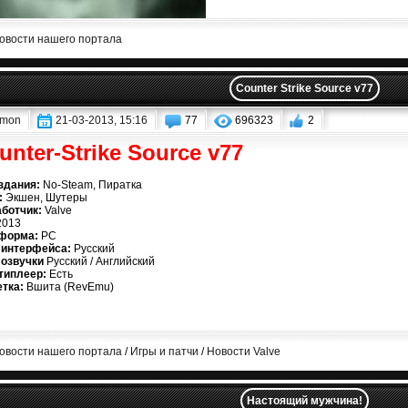
овости нашего портала
Counter Strike Source v77
mon
21-03-2013, 15:16
77
696323
2
unter-Strike Source v77
здания:
No-Steam, Пиратка
:
Экшен, Шутеры
ботчик:
Valve
013
форма:
PC
 интерфейса:
Русский
 озвучки
Русский / Английский
типлеер:
Есть
етка:
Вшита (RevEmu)
овости нашего портала
/
Игры и патчи
/
Новости Valve
Настоящий мужчина!