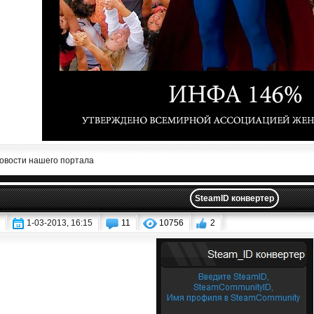
овости нашего портала
SteamID конвертер
1-03-2013, 16:15
11
10756
2