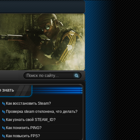
 знать
Как восстановить Steam?
Проверка steam отклонена, что делать?
Как узнать свой STEAM_ID?
Как понизить PING?
Как повысить FPS?