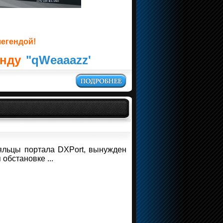
легендой!
анду
"qWeaaazz'
яльцы портала DXPort, вынужден
обстановке ...