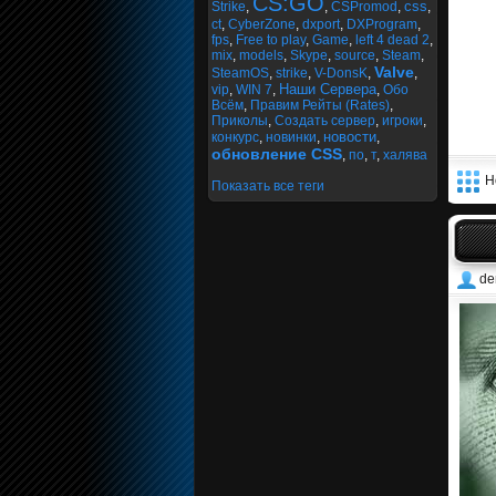
CS:GO
css
Strike
,
,
CSPromod
,
,
ct
,
CyberZone
,
dxport
,
DXProgram
,
fps
,
Free to play
,
Game
,
left 4 dead 2
,
mix
,
models
,
Skype
,
source
,
Steam
,
Valve
SteamOS
,
strike
,
V-DonsK
,
,
Наши Сервера
vip
,
WIN 7
,
,
Обо
Всём
,
Правим Рейты (Rates)
,
Приколы
,
Создать сервер
,
игроки
,
новости
конкурс
,
новинки
,
,
обновление CSS
,
по
,
т
,
халява
Н
Показать все теги
de