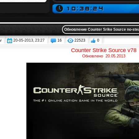
Обновление Counter Srike Source no-st
v
20-05-2013, 23:27
16
22523
0
Counter Strike Source v78
Обновлено 20.05.2013