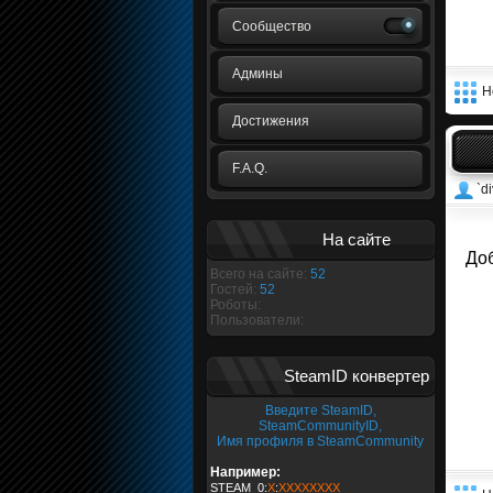
Сообщество
Админы
Н
Достижения
F.A.Q.
`di
На сайте
Доб
Всего на сайте:
52
Гостей:
52
Роботы:
Пользователи:
SteamID конвертер
Введите SteamID,
SteamCommunityID,
Имя профиля в SteamCommunity
Например:
STEAM_0:
X
:
XXXXXXXX