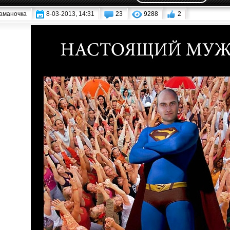
аманочка
8-03-2013, 14:31
23
9288
2