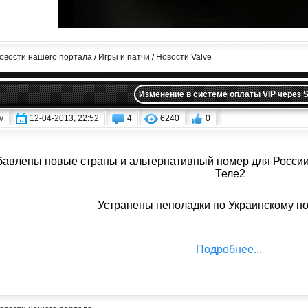
овости нашего портала
/
Игры и патчи
/
Новости Valve
Изменение в системе оплаты VIP через 
v
12-04-2013, 22:52
4
6240
0
авлены новые страны и альтернативный номер для России
Теле2
Устранены неполадки по Украинскому н
Подробнее...