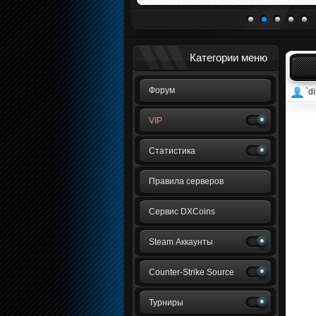
1
2
3
4
5
Категории меню
Форум
`di
VIP
Статистика
Правила серверов
Сервис DXCoins
Steam Аккаунты
Counter-Strike Source
Турниры