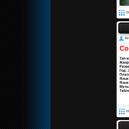
Н
de
Co
Тип и
Жанр
Разра
Год:
2
Плат
Язык
Язык
Муль
Табл
Н