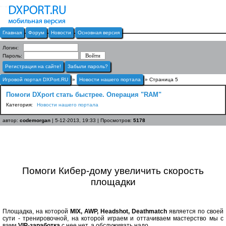
Главная
Форум
Новости
Основная версия
Логин:
Пароль:
Регистрация на сайте!
Забыли пароль?
Игровой портал DXPort.RU
»
Новости нашего портала
» Страница 5
Помоги DXport стать быстрее. Операция "RAM"
Категория:
Новости нашего портала
автор:
codemorgan
| 5-12-2013, 19:33 | Просмотров:
5178
Помоги Кибер-дому увеличить скорость
площадки
Площадка, на которой
MIX, AWP, Headshot, Deathmatch
является по своей
сути - тренировочной, на которой играем и оттачиваем мастерство мы с
вами.
VIP-заработка
с нее нет, а обслуживать надо.