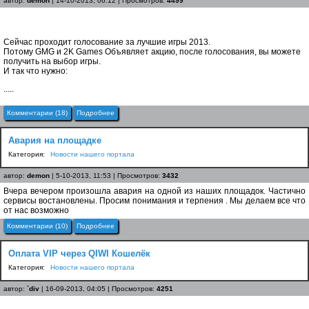
автор:
demon
| 14-10-2013, 06:12 | Просмотров:
4499
Сейчас проходит голосование за лучшие игры 2013.
Потому GMG и 2K Games Объявляет акцию, после голосования, вы можете
получить на выбор игры.
И так что нужно:
.....
Комментарии (18)
Подробнее
Авария на площадке
Категория:
Новости нашего портала
автор:
demon
| 5-10-2013, 11:53 | Просмотров:
3432
Вчера вечером произошла авария на одной из наших площадок. Частично
сервисы востановлены. Просим понимания и терпения . Мы делаем все что
от нас возможно
Комментарии (10)
Подробнее
Оплата VIP через QIWI Кошелёк
Категория:
Новости нашего портала
автор:
`div
| 16-09-2013, 04:05 | Просмотров:
4251