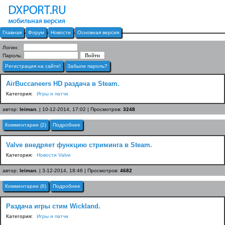
Главная
Форум
Новости
Основная версия
Логин:
Пароль:
Регистрация на сайте!
Забыли пароль?
AirBuccaneers HD раздача в Steam.
Категория:
Игры и патчи
автор:
leiman.
| 10-12-2014, 17:02 | Просмотров:
3248
Комментарии (2)
Подробнее
Valve внедряет функцию стриминга в Steam.
Категория:
Новости Valve
автор:
leiman.
| 3-12-2014, 18:46 | Просмотров:
4682
Комментарии (6)
Подробнее
Раздача игры стим Wickland.
Категория:
Игры и патчи