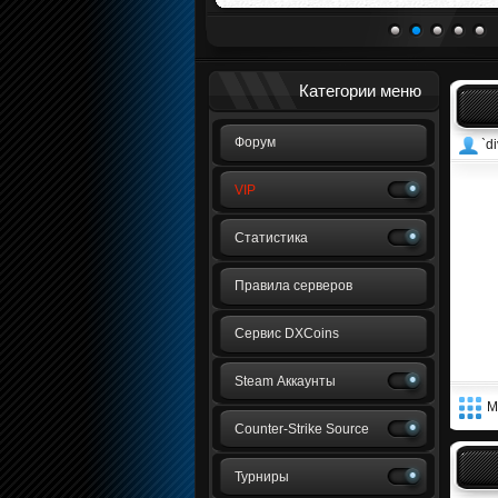
1
2
3
4
5
Категории меню
Форум
`di
VIP
Статистика
Правила серверов
Сервис DXCoins
Steam Аккаунты
М
Counter-Strike Source
Турниры