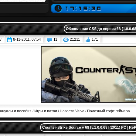
Обновление CSS до версии 68 (1.0.0.68
v
8-11-2011, 07:54
11
21211
171
ануалы и пособия
/
Игры и патчи
/
Новости Valve
/
Полезный софт геймера
Counter-Strike Source v 68 [v.1.0.0.68] (2011) PC | R