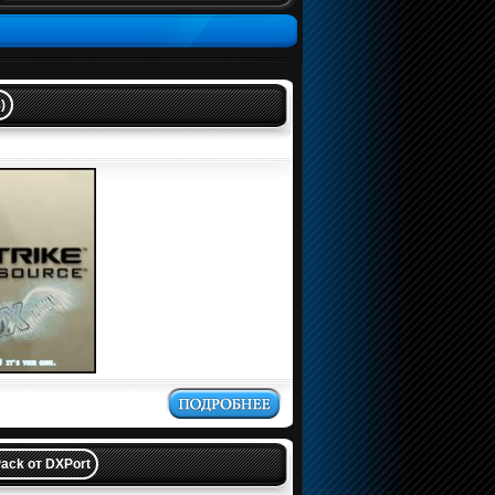
)
ePack от DXPort