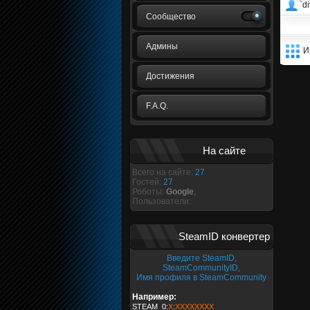
`di
Сообщество
Админы
И
Достижения
F.A.Q.
На сайте
Всего на сайте:
27
Гостей:
27
Роботы:
Google
,
Пользователи:
SteamID конвертер
Введите SteamID,
SteamCommunityID,
Имя профиля в SteamCommunity
Например:
STEAM_0:
X
:
XXXXXXXX