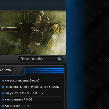
 знать
Как восстановить Steam?
Проверка steam отклонена, что делать?
Как узнать свой STEAM_ID?
Как понизить PING?
Как повысить FPS?