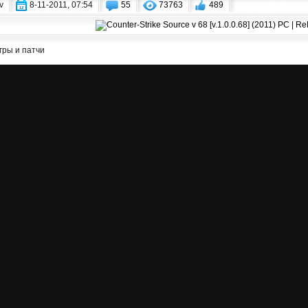
v
8-11-2011, 07:54
55
73763
489
гры и патчи