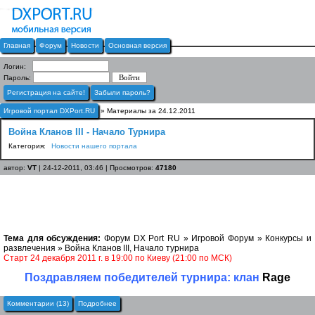
Главная
Форум
Новости
Основная версия
Логин:
Пароль:
Регистрация на сайте!
Забыли пароль?
Игровой портал DXPort.RU
» Материалы за 24.12.2011
Война Кланов III - Начало Турнира
Категория:
Новости нашего портала
автор:
VT
| 24-12-2011, 03:46 | Просмотров:
47180
Тема для обсуждения:
Форум DX Port RU » Игровой Форум » Конкурсы и
развлечения » Война Кланов III, Начало турнира
Старт 24 декабря 2011 г. в 19:00 по Киеву (21:00 по МСК)
Поздравляем победителей турнира: клан
Rage
Комментарии (13)
Подробнее