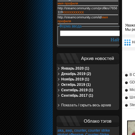
имя профиля
http://steamcommunity.com/profiles/7656
119
XXXXXXXXXX
http://steamcommunity.com/id/
имя
профиля
Уважа
Форма ввода
Мы р
Н
Архив новостей
Январь 2020 (1)
Декабрь 2019 (2)
В 
Ноябрь 2019 (1)
GD
Октябрь 2019 (1)
Mic
Сентябрь 2019 (1)
Сентябрь 2017 (1)
Шле
Ste
Показать / скрыть весь архив
Облако тэгов
aka
,
awp
,
counter
,
counter strike
global offensive
,
Counter-Strike
,