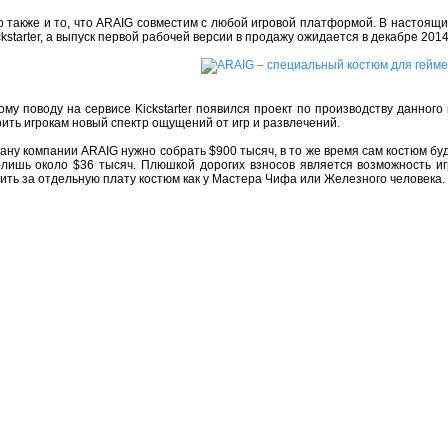
 также и то, что ARAIG совместим с любой игровой платформой. В настоящ
ckstarter, а выпуск первой рабочей версии в продажу ожидается в декабре 2014
ому поводу на сервисе Kickstarter появился проект по производству данног
ить игрокам новый спектр ощущений от игр и развлечений.
ану компании ARAIG нужно собрать $900 тысяч, в то же время сам костюм бу
-лишь около $36 тысяч. Плюшкой дорогих взносов является возможность иг
ить за отдельную плату костюм как у Мастера Чифа или Железного человека.