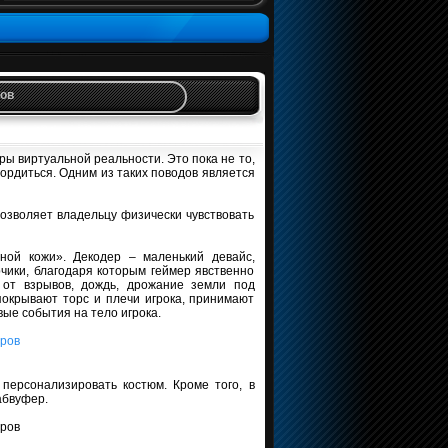
ров
ры виртуальной реальности. Это пока не то,
гордиться. Одним из таких поводов является
озволяет владельцу физически чувствовать
нной кожи». Декодер – маленький девайс,
чики, благодаря которым геймер явственно
от взрывов, дождь, дрожание земли под
 покрывают торс и плечи игрока, принимают
ые события на тело игрока.
 персонализировать костюм. Кроме того, в
абвуфер.