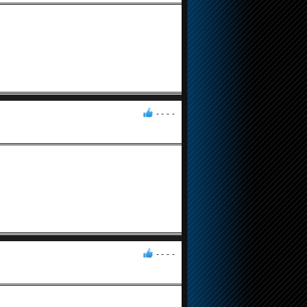
- -
-
-
- -
-
-