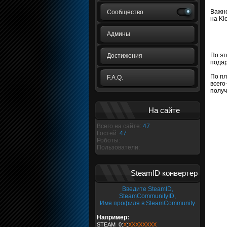
Важно
Сообщество
на Ki
Админы
По эт
Достижения
подар
По пл
F.A.Q.
всего
получ
На сайте
Всего на сайте:
47
Гостей:
47
Роботы:
Пользователи:
SteamID конвертер
Введите SteamID,
SteamCommunityID,
Имя профиля в SteamCommunity
Например:
STEAM_0:
X
:
XXXXXXXX