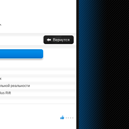
.
х
альной реальности
us Rift
- -
-
-