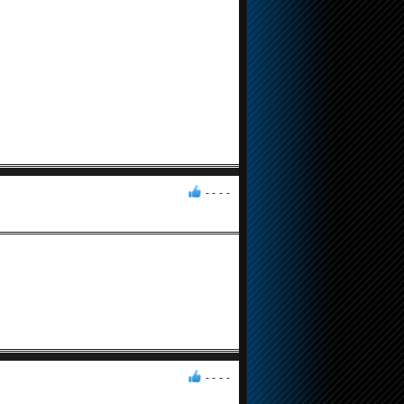
- -
-
-
- -
-
-