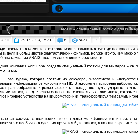
ARAIG – специальный костюм для гейме
keeff
25-07-2013, 15:21
8
6037
0
дит время того момента, с которого можно начинать отсчет до наступления э
ы видели в большинстве фантастических фильмов, но уже что-то, чем можно 
ботка компании ARAIG - костюм дополненной реальности.
ская компания Port Hope создала специальный костюм для геймеров – он п
у от игры.
 – это куртка, которая состоит из декодера, экзоскелета и «искусстве
ающий информацию от консоли или ПК. В экзоскелет встроены вибромотор
ает разнообразные игровые эффекты: попадание пуль, ударные волны 
ицами танков, и т.д. Костюм основан на специальных пластинках, которые
л от игрового устройства на вибромоторчики, трансформируя тем самым игров
асается «искусственной кожи», то она легко модифицируется и призвана
нике этого необычного одеяния прячется 6 динамиков, а на спине крепится с