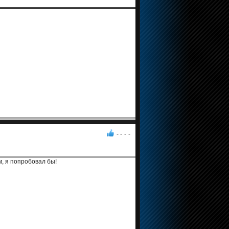
- -
-
-
, я попробовал бы!