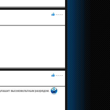
- -
-
-
- -
-
-
 лупашит высоковольтным разрядом.