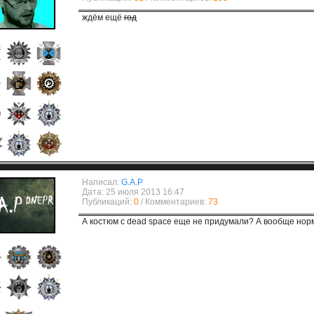
ждём ещё
год
Написал:
G.A.P
Дата: 25 июля 2013 16:47
Публикаций:
0
/ Комментариев:
73
А костюм с dead space еще не придумали? А вообще норм