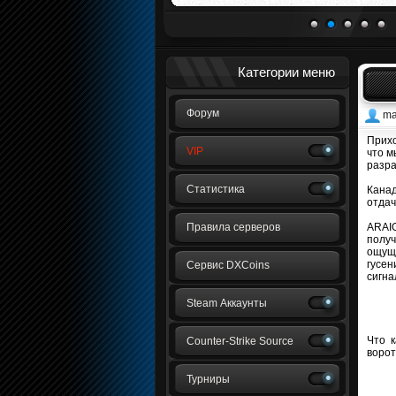
1
2
3
4
5
Категории меню
Форум
ma
Прихо
VIP
что м
разра
Статистика
Канад
отдач
Правила серверов
ARAIG
получ
ощущ
гусен
Сервис DXCoins
сигна
Steam Аккаунты
Что к
Counter-Strike Source
ворот
Турниры