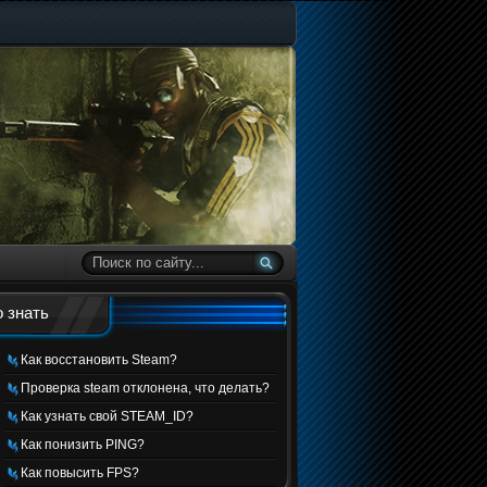
 знать
Как восстановить Steam?
Проверка steam отклонена, что делать?
Как узнать свой STEAM_ID?
Как понизить PING?
Как повысить FPS?