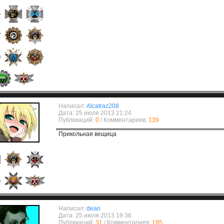
Написал:
Alcatraz208
Дата: 25 июля 2013 21:24
Публикаций:
0
/ Комментариев:
139
Прикольная вещица
Написал:
dean
Дата: 25 июля 2013 19:36
Публикаций:
31
/ Комментариев:
195