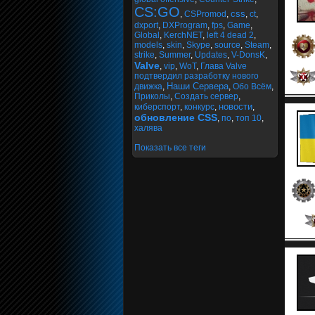
CS:GO
css
,
CSPromod
,
,
ct
,
dxport
,
DXProgram
,
fps
,
Game
,
Global
,
KerchNET
,
left 4 dead 2
,
models
,
skin
,
Skype
,
source
,
Steam
,
strike
,
Summer
,
Updates
,
V-DonsK
,
Valve
,
vip
,
WoT
,
Глава Valve
подтвердил разработку нового
Наши Сервера
движка
,
,
Обо Всём
,
Приколы
,
Создать сервер
,
новости
киберспорт
,
конкурс
,
,
обновление CSS
,
по
,
топ 10
,
халява
Показать все теги