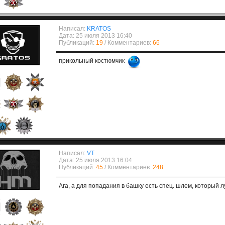
Написал:
KRATOS
Дата: 25 июля 2013 16:40
Публикаций:
19
/ Комментариев:
66
прикольный костюмчик
Написал:
VT
Дата: 25 июля 2013 16:04
Публикаций:
45
/ Комментариев:
248
Ага, а для попадания в башку есть спец. шлем, который