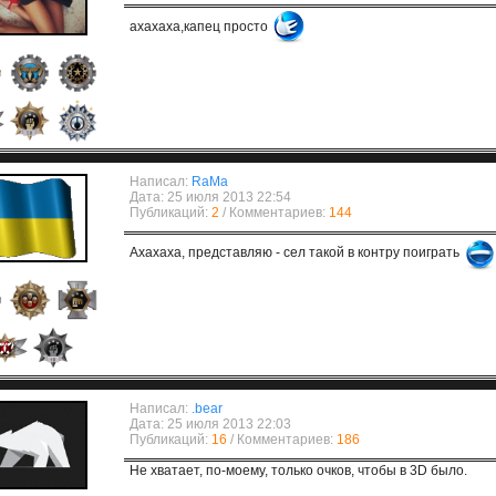
ахахаха,капец просто
Написал:
RaMa
Дата: 25 июля 2013 22:54
Публикаций:
2
/ Комментариев:
144
Ахахаха, представляю - сел такой в контру поиграть
Написал:
.bear
Дата: 25 июля 2013 22:03
Публикаций:
16
/ Комментариев:
186
Не хватает, по-моему, только очков, чтобы в 3D было.