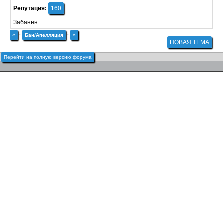
Репутация:
160
Забанен.
«
·
Бан/Апелляция
·
»
НОВАЯ ТЕМА
Перейти на полную версию форума