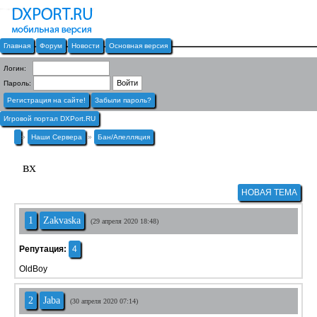
Главная
Форум
Новости
Основная версия
Логин:
Пароль:
Регистрация на сайте!
Забыли пароль?
Игровой портал DXPort.RU
»
Наши Сервера
»
Бан/Апелляция
вх
НОВАЯ ТЕМА
1
Zakvaska
(29 апреля 2020 18:48)
Репутация:
4
OldBoy
2
Jaba
(30 апреля 2020 07:14)