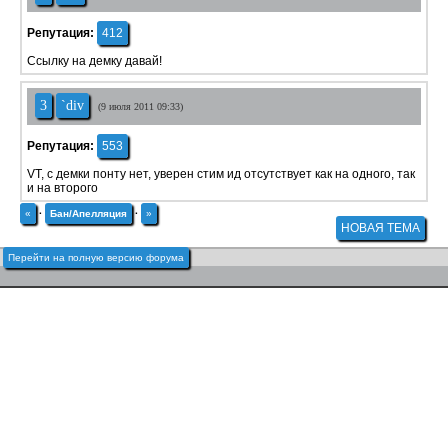
Репутация:
412
Ссылку на демку давай!
3
`div
(9 июля 2011 09:33)
Репутация:
553
VT, с демки понту нет, уверен стим ид отсутствует как на одного, так
и на второго
«
·
Бан/Апелляция
·
»
НОВАЯ ТЕМА
Перейти на полную версию форума