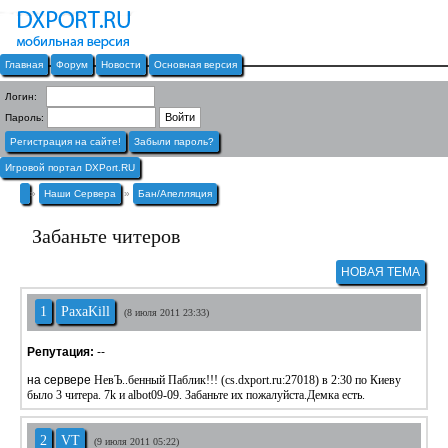
Главная
Форум
Новости
Основная версия
Логин:
Пароль:
Регистрация на сайте!
Забыли пароль?
Игровой портал DXPort.RU
»
Наши Сервера
»
Бан/Апелляция
Забаньте читеров
НОВАЯ ТЕМА
1
PaxaKill
(8 июля 2011 23:33)
Репутация:
--
на сервере
НевЪ..бенный Паблик!!! (
cs.dxport.ru:27018) в 2:30 по Киеву
было 3 читера. 7k и albot09-09. Забаньте их пожалуйста.Демка есть.
2
VT
(9 июля 2011 05:22)