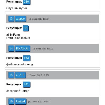
Репутация:
136
Опухший путин
13
tuppee
(12 июня 2013 18:30)
Репутация:
68
all in Fang
,
Путинская фобия
14
KRATOS
(12 июня 2013 19:02)
Репутация:
653
фабиевськый завод
15
G.A.P
(12 июня 2013 19:55)
Репутация:
241
Заводской номер
16
United
(12 июня 2013 20:05)