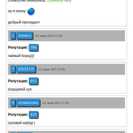
словосочетание(напр:
травяной чай
)
ну я начну
добрый президент
2
Amelco
(12 июня 2013 12:26)
Репутация:
396
чаёвый борщ)))
3
KRATOS
(12 июня 2013 12:28)
Репутация:
653
борщевой суп
4
атаманочка
(12 июня 2013 12:50)
Репутация:
419
суповой набор )