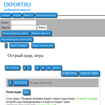
Главная
Форум
Новости
Основная версия
Логин:
Пароль:
Регистрация на сайте!
Забыли пароль?
Игровой портал DXPort.RU
»
Наши Сервера
»
Наше сообщество
Острый шар, игра
29 страниц
1
2
3
...
27
28
29
Далее
ОТВЕТИТЬ
НОВАЯ ТЕМА
1
KRATOS
(12 июня 2013 12:23)
Репутация:
653
Суть игры: Первый человек пишет прил+сущ (напр:
зеленая трава
)
второй сущ переделывает в прил и пишет свое