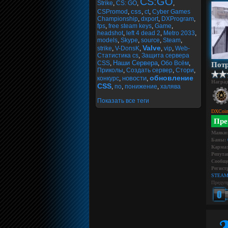
CS:GO
Strike
,
CS: GO
,
,
css
CSPromod
,
,
ct
,
Cyber Games
Championship
,
dxport
,
DXProgram
,
fps
,
free steam keys
,
Game
,
headshot
,
left 4 dead 2
,
Metro 2033
,
models
,
Skype
,
source
,
Steam
,
Valve
strike
,
V-DonsK
,
,
vip
,
Web-
Статистика cs
,
Защита сервера
Наши Сервера
CSS
,
,
Обо Всём
,
Потр
Приколы
,
Создать сервер
,
Стори
,
обновление
новости
конкурс
,
,
Награ
CSS
,
по
,
понижение
,
халява
Показать все теги
DXCoin
Пре
Маяки
Баны:
Карма:
Репута
Сообще
Регист
STEAM
Предуп