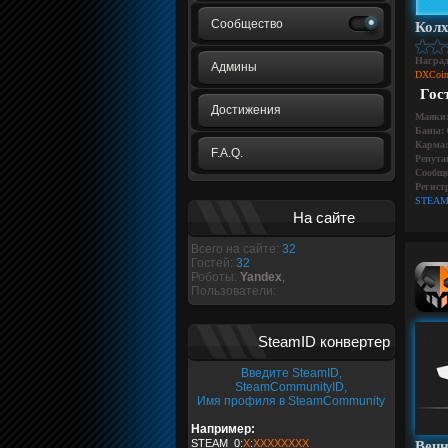
Сообщество
Колх
Награ
Админы
DXCoin
Гос
Достижения
Маяки
Баны:
Карма:
F.A.Q.
Репута
Сообще
Регист
STEAM
На сайте
Всего на сайте:
32
Гостей:
32
Роботы:
Yandex
,
Пользователи:
SteamID конвертер
Введите SteamID,
SteamCommunityID,
Имя профиля в SteamCommunity
Например:
STEAM_0:
X
:
XXXXXXXX
Вечн