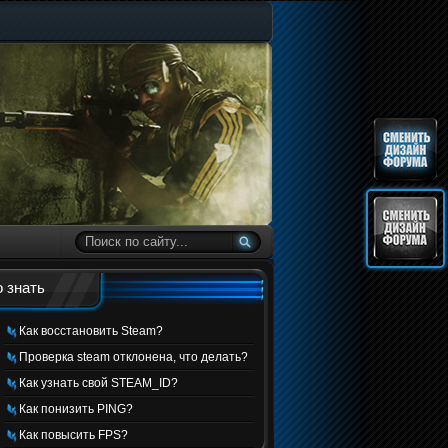
 знать
Как восстановить Steam?
Проверка steam отклонена, что делать?
Как узнать свой STEAM_ID?
Как понизить PING?
Как повысить FPS?