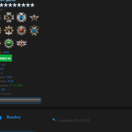
ды:
s:
6000
миум
:
111
127
2
ция:
1154
ний:
4158
рация:
17.11.2012
_ID:
реждения:
Bombey
4 сентября 2013 20:05