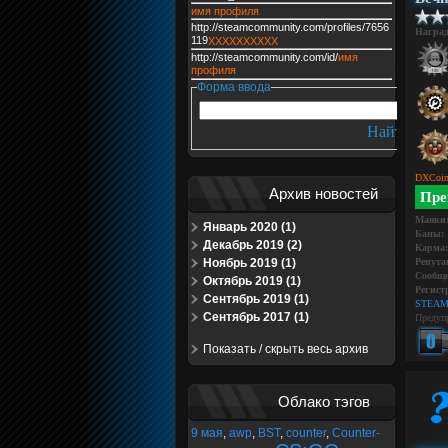
имя профиля
http://steamcommunity.com/profiles/7656
Награ
119
XXXXXXXXXX
http://steamcommunity.com/id/
имя
профиля
Форма ввода
DXCoin
Архив новостей
Пре
Маяки
Январь 2020 (1)
Баны:
Декабрь 2019 (2)
Карма:
Ноябрь 2019 (1)
Репута
Сообще
Октябрь 2019 (1)
Регист
Сентябрь 2019 (1)
STEAM
Сентябрь 2017 (1)
Предуп
Показать / скрыть весь архив
Облако тэгов
9 мая
,
awp
,
BST
,
counter
,
Counter-