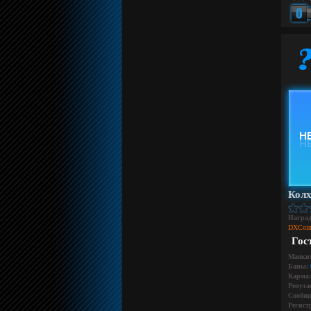
Колх
Награ
DXCoin
Гос
Маяки
Баны:
Карма:
Репута
Сообще
Регист