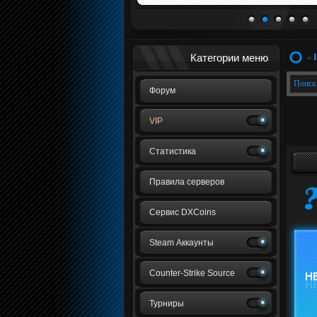
1
2
3
4
5
Категории меню
»
Поиск
Форум
VIP
Статистика
Правила серверов
Сервис DXCoins
Steam Аккаунты
Counter-Strike Source
Турниры