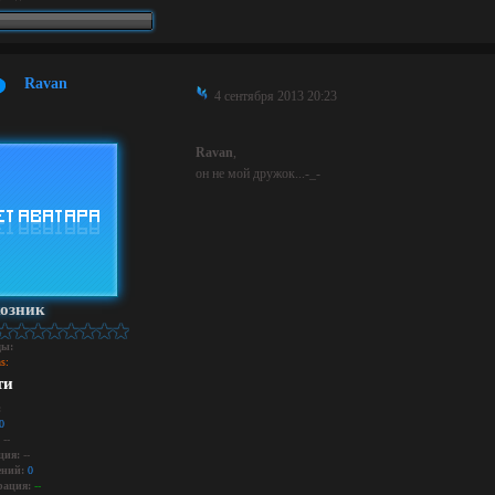
Ravan
4 сентября 2013 20:23
Ravan
,
он не мой дружок...-_-
озник
ды:
s:
ти
:
0
--
ция:
--
ний:
0
рация:
--