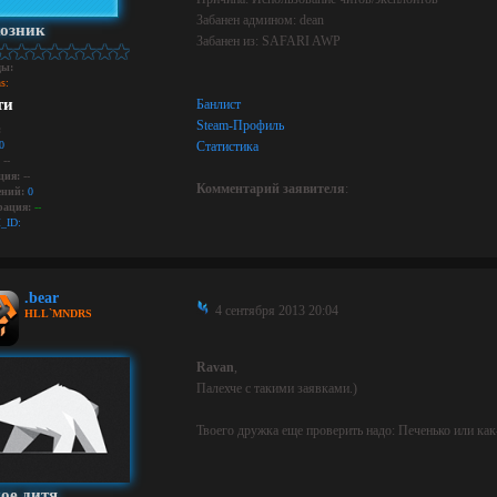
Забанен админом: dean
озник
Забанен из: SAFARI AWP
ды:
s:
ти
Банлист
Steam-Профиль
:
0
Статистика
--
ция:
--
Комментарий заявителя
:
ний:
0
рация:
--
_ID:
.bear
4 сентября 2013 20:04
HLL`MNDRS
Ravan
,
Палехче с такими заявками.)
Твоего дружка еще проверить надо: Печенько или как-т
ое дитя