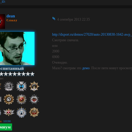
_ID:
dean
4 сентября 2013 22:35
C.r.a.z.y
http://dxport.ru/demos/27020/auto-20130830-1642-awp
Смотрим сначала.
или
2000
6900
Очевидно.
оспитанный
Мало? смотрим это
демо
. После пяти минут просмот
ды:
s:
10190
миум