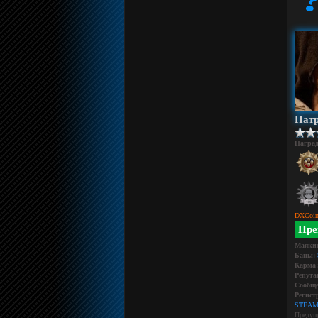
Патр
Награ
DXCoin
Пре
Маяки
Баны:
Карма:
Репута
Сообще
Регист
STEAM
Предуп