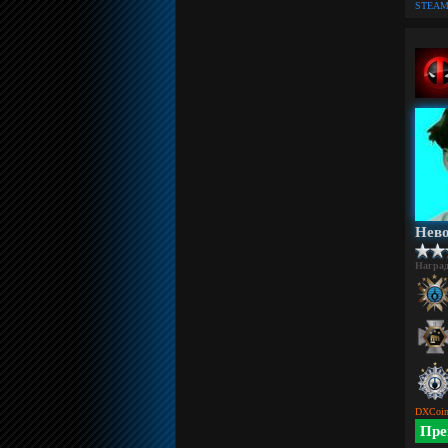
STEAM
Нев
Награ
DXCoin
Пре