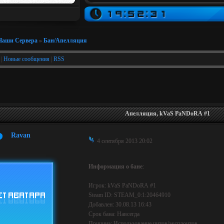
Наши Сервера
»
Бан/Апелляция
|
Новые сообщения
|
RSS
Апелляция, kVaS PaNDoRА #1
Ravan
4 сентября 2013 20:02
Информация о бане
:
Игрок: kVaS PaNDoRА #1
Steam ID: STEAM_0:1:20464910
Добавлен: 30.08.13 16:43
Срок бана: Навсегда
Причина: Использование читов/эксплоитов