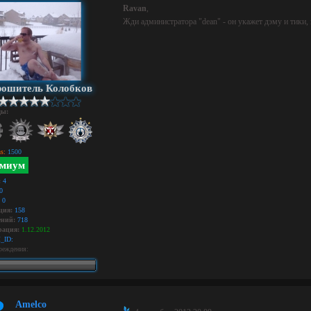
Ravan
,
Жди администратора "dean" - он укажет дэму и тики,
ошитель Колобков
ды:
s:
1500
миум
:
4
0
0
ция:
158
ний:
718
рация:
1.12.2012
_ID:
реждения:
Amelco