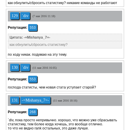
как обнулить/сбросить статистику? никакие команды не работают
129
`div
(7 мая 2016 11:18)
Репутация:
553
Цитата: -=Mishanya_7=-
как обнулить/сбросить статистику?
по ходу никак. подумаю на эту тему.
130
`div
(11 мая 2016 16:05)
Репутация:
553
господа статисты, чем новая стата уступает старой?
131
-=Mishanya_7=-
(11 мая 2016 18:16)
Репутация:
268
`div, пока просто непривычно. хорошо, что можно уже сбрасывать
статистику, тем более когда хочешь, это вообще отлично.
то что не видно rank остальных, это даже лучше.