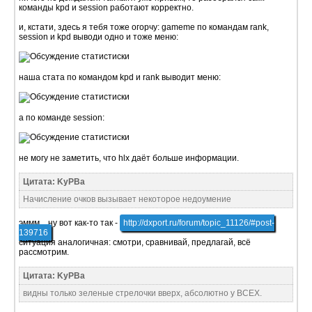
команды kpd и session работают корректно.
и, кстати, здесь я тебя тоже огорчу: gameme по командам rank,
session и kpd выводи одно и тоже меню:
наша стата по командом kpd и rank выводит меню:
а по команде session:
не могу не заметить, что hlx даёт больше информации.
Цитата: KyPBa
Начисление очков вызывает некоторое недоумение
эммм... ну вот как-то так -
http://dxport.ru/forum/topic_11126/#post-
139716
ситуация аналогичная: смотри, сравнивай, предлагай, всё
рассмотрим.
Цитата: KyPBa
видны только зеленые стрелочки вверх, абсолютно у ВСЕХ.