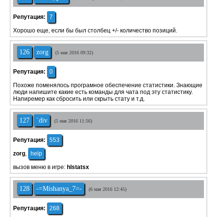
Репутация:
7
Хорошо еще, если бы был столбец +/- количество позиций.
126
zorg
(5 мая 2016 09:32)
Репутация:
0
Похоже поменялось програмное обеспечение статистики. Знающие
люди напишите какие есть команды для чата под эту статистику.
Напиремер как сбросить или скрыть стату и т.д.
127
`div
(5 мая 2016 11:56)
Репутация:
553
zorg
,
help
вызов меню в игре:
hlstatsx
128
-=Mishanya_7=-
(6 мая 2016 12:45)
Репутация:
268