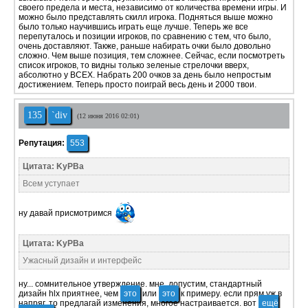
своего предела и места, независимо от количества времени игры. И
можно было представлять скилл игрока. Подняться выше можно
было только научившись играть еще лучше. Теперь же все
перепуталось и позиции игроков, по сравнению с тем, что было,
очень доставляют. Также, раньше набирать очки было довольно
сложно. Чем выше позиция, тем сложнее. Сейчас, если посмотреть
список игроков, то видны только зеленые стрелочки вверх,
абсолютно у ВСЕХ. Набрать 200 очков за день было непростым
достижением. Теперь просто поиграй весь день и 2000 твои.
135
`div
(12 июня 2016 02:01)
Репутация:
553
Цитата: KyPBa
Всем уступает
ну давай присмотримся
Цитата: KyPBa
Ужасный дизайн и интерфейс
ну... сомнительное утверждение. мне, допустим, стандартный
дизайн hlx приятнее, чем
это
или
это
к примеру. если прям уж в
напряг, то предлагай изменения, многое настраивается. вот
ещё