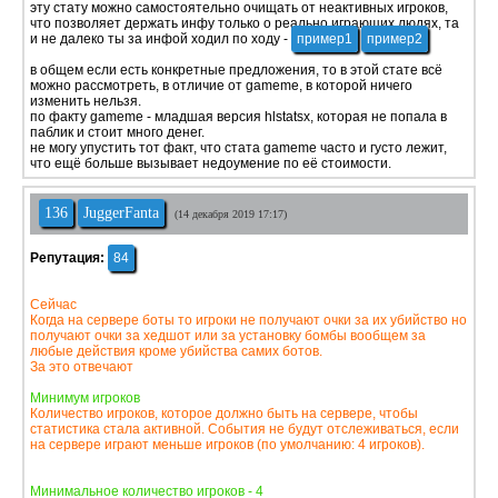
эту стату можно самостоятельно очищать от неактивных игроков,
что позволяет держать инфу только о реально играющих людях, та
и не далеко ты за инфой ходил по ходу -
пример1
пример2
в общем если есть конкретные предложения, то в этой стате всё
можно рассмотреть, в отличие от gameme, в которой ничего
изменить нельзя.
по факту gameme - младшая версия hlstatsx, которая не попала в
паблик и стоит много денег.
не могу упустить тот факт, что стата gameme часто и густо лежит,
что ещё больше вызывает недоумение по её стоимости.
136
JuggerFanta
(14 декабря 2019 17:17)
Репутация:
84
Сейчас
Когда на сервере боты то игроки не получают очки за их убийство но
получают очки за хедшот или за установку бомбы вообщем за
любые действия кроме убийства самих ботов.
За это отвечают
Минимум игроков
Количество игроков, которое должно быть на сервере, чтобы
статистика стала активной. События не будут отслеживаться, если
на сервере играют меньше игроков (по умолчанию: 4 игроков).
Минимальное количество игроков - 4