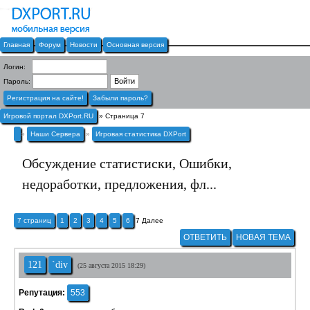
Главная
Форум
Новости
Основная версия
Логин:
Пароль:
Регистрация на сайте!
Забыли пароль?
Игровой портал DXPort.RU
» Страница 7
»
Наши Сервера
»
Игровая статистика DXPort
Обсуждение статистиски, Ошибки,
недоработки, предложения, фл...
7 страниц
1
2
3
4
5
6
7
Далее
ОТВЕТИТЬ
НОВАЯ ТЕМА
121
`div
(25 августа 2015 18:29)
Репутация:
553