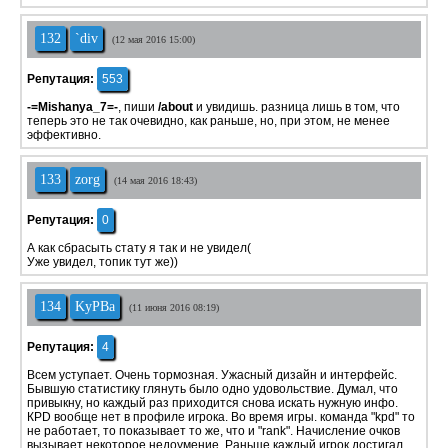
132
`div
(12 мая 2016 15:00)
Репутация:
553
-=Mishanya_7=-
, пиши
/about
и увидишь. разница лишь в том, что
теперь это не так очевидно, как раньше, но, при этом, не менее
эффективно.
133
zorg
(14 мая 2016 18:43)
Репутация:
0
А как сбрасыть стату я так и не увидел(
Уже увидел, топик тут же))
134
KyPBa
(11 июня 2016 08:19)
Репутация:
4
Всем уступает. Очень тормозная. Ужасный дизайн и интерфейс.
Бывшую статистику глянуть было одно удовольствие. Думал, что
привыкну, но каждый раз приходится снова искать нужную инфо.
КPD вообще нет в профиле игрока. Во время игры. команда "kpd" то
не работает, то показывает то же, что и "rank". Начисление очков
вызывает некоторое недоумение. Раньше каждый игрок достигал