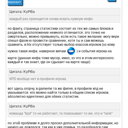
вариант
Цитата: KyPBa
каждый раз приходится снова искать нужную инфо
по факту, страница статистики состоит из тех же самых блоков и
разделов, расположение немного отличается. это точно не
смертельно, можно привыкнуть, если есть такое желание. могу вери
спешл фром ю провести сравнение, хотя ты и сам можешь
сравнить. в hlx отсутствует только выбор классов игроков (хз кому
нужна такая инфа. наверное випам
) и события игрока на
карте (данная инфа тоже мусор, имхо, хз что в этом интересного.
каждый и так знает, где он сдыхает на карте чаще)
Цитата: KyPBa
КPD вообще нет в профиле игрока
вот здесь огорчу, в gameme та же фигня, в профиле кпд не
указывается. его можно найти только в общем списке игроков.
абсолютно идентично для обеих статистик.
Цитата: KyPBa
команда "kpd" то не работает, то показывает то же, что и "rank"
по этой проблеме я долго просил дополнительной информации, но
ничего не дождался. так как я уже привык, то разобрался сам.