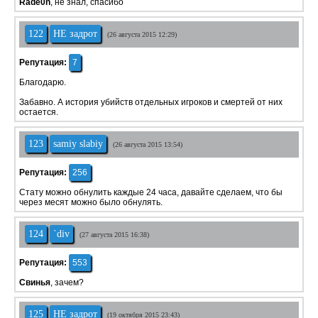
Rade0n
, не знал, спасибо
122
НЕ задрот
(26 августа 2015 12:29)
Репутация:
7
Благодарю.
Забавно. А история убийств отдельных игроков и смертей от них
остается.
123
samiy slabiy
(26 августа 2015 13:54)
Репутация:
256
Стату можно обнулить каждые 24 часа, давайте сделаем, что бы
через месят можно было обнулять.
124
`div
(27 августа 2015 16:38)
Репутация:
553
Свинья
, зачем?
125
НЕ задрот
(19 октября 2015 23:43)