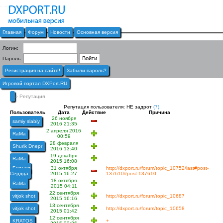
Главная
Форум
Новости
Основная версия
Логин:
Пароль:
Регистрация на сайте!
Забыли пароль?
Игровой портал DXPort.RU
» Репутация
Репутация пользователя: НЕ задрот
(7)
Пользователь
Дата
Действие
Причина
26 ноября
samiy slabiy
2016 21:35
2 апреля 2016
RaMa
00:59
28 февраля
Shurik Dnepr
2016 13:40
19 декабря
RaMa
2015 16:08
Биение
31 октября
http://dxport.ru/forum/topic_10752/last#post-
Сердца
2015 16:27
137610#post-137610
18 октября
RaMa
2015 04:11
22 сентября
vitjok shot
http://dxport.ru/forum/topic_10687
2015 16:16
13 сентября
vitjok shot
http://dxport.ru/forum/topic_10658
2015 01:42
12 сентября
KRATOS
+