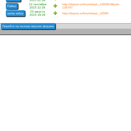
2015 22:36
12 сентября
http://dxport.ru/forum/topic_10658/1#post-
Falkao
2015 22:34
136767
23 августа
samiy slabiy
http://dxport.ru/forum/topic_10560
2015 19:29
Перейти на полную версию форума