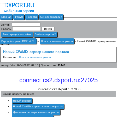
Главная
Форум
Новости
Основная версия
Логин:
Пароль:
Регистрация на сайте!
Забыли пароль?
Игровой портал DXPort.RU
»
Новости нашего портала
» Новый CW/MIX сервер нашего
портала
Новый CW/MIX сервер нашего портала
Категория:
Новости нашего портала
автор:
`div
| 8-04-2012, 02:15 | Просмотров:
11446
connect cs2.dxport.ru:27025
SourceTV: cs2.dxport.ru 27050
Другие новости по теме:
Новый сервер
Новый CW/MIX сервер нашего портала
Два новых сервера нашего портала