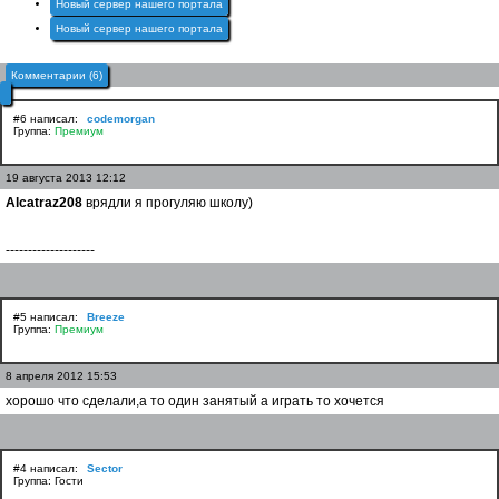
Новый сервер нашего портала
Новый сервер нашего портала
Комментарии (6)
#6 написал:
codemorgan
Группа:
Премиум
19 августа 2013 12:12
Alcatraz208
врядли я прогуляю школу)
--------------------
#5 написал:
Breeze
Группа:
Премиум
8 апреля 2012 15:53
хорошо что сделали,а то один занятый а играть то хочется
#4 написал:
Sector
Группа: Гости