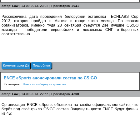
автор:
Low
| 13-09-2013, 23:03 | Просмотров:
3041
Рассекречена дата проведения белоруской остановки TECHLABS Cup
2013, которая пройдет в Минске в конце этого месяца. По словам
организаторов, именно туда 28 сентября съедутся две лучшие CS:GO
команды - победители европейских и локальных СНГ отборочных
соответственно.
Комментарии (2)
Подробнее
ENCE eSports анонсировали состав по CS:GO
Категория:
Новости кибер-пространства
автор:
Low
| 13-09-2013, 22:56 | Просмотров:
4200
Организация ENCE eSports объявила на своём официальном сайте, что
берёт под своё крыло CS:GO состав. Защищать цвета ENCE будут финны
из 4w.