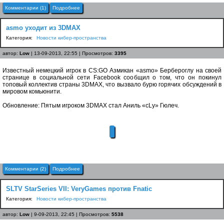
Комментарии (1)
Подробнее
asmo уходит из 3DMAX
Категория:
Новости кибер-пространства
автор:
Low
| 13-09-2013, 22:55 | Просмотров:
3395
Известный немецкий игрок в CS:GO Азмикан «asmo» Бербероглу на своей
странице в социальной сети Facebook сообщил о том, что он покинул
топовый коллектив страны 3DMAX, что вызвало бурю горячих обсуждений в
мировом комьюнити.
Обновление: Пятым игроком 3DMAX стал Аниль «cLy» Гюлеч.
Комментарии (2)
Подробнее
SLTV StarSeries VII: VeryGames против Fnatic
Категория:
Новости кибер-пространства
автор:
Low
| 9-09-2013, 22:45 | Просмотров:
5538