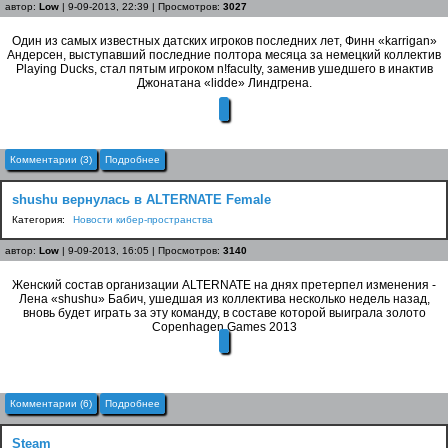
автор:
Low
| 9-09-2013, 22:39 | Просмотров:
3027
Один из самых известных датских игроков последних лет, Финн «karrigan»
Андерсен, выступавший последние полтора месяца за немецкий коллектив
Playing Ducks, стал пятым игроком n!faculty, заменив ушедшего в инактив
Джонатана «lidde» Линдгрена.
Комментарии (3)
Подробнее
shushu вернулась в ALTERNATE Female
Категория:
Новости кибер-пространства
автор:
Low
| 9-09-2013, 16:05 | Просмотров:
3140
Женский состав организации ALTERNATE на днях претерпел изменения -
Лена «shushu» Бабич, ушедшая из коллектива несколько недель назад,
вновь будет играть за эту команду, в составе которой выиграла золото
Copenhagen Games 2013
Комментарии (6)
Подробнее
Steam