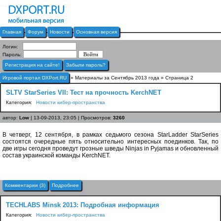
Главная
Форум
Новости
Основная версия
Логин:
Пароль:
Регистрация на сайте!
Забыли пароль?
Игровой портал DXPort.RU
» Материалы за Сентябрь 2013 года » Страница 2
SLTV StarSeries VII: Тест на прочность KerchNET
Категория:
Новости кибер-пространства
автор:
Low
| 13-09-2013, 23:05 | Просмотров:
3260
В четверг, 12 сентября, в рамках седьмого сезона StarLadder StarSeries
состоятся очередные пять относительно интересных поединков. Так, по
две игры сегодня проведут грозные шведы Ninjas in Pyjamas и обновленный
состав украинской команды KerchNET.
Комментарии (3)
Подробнее
TECHLABS Мinsk 2013: Подробная информация
Категория:
Новости кибер-пространства