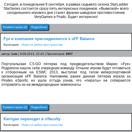
Сегодня, в понедельник 9 сентября, в рамках седьмого сезона StarLadder
StarSeries состоится сразу пять интересных поединков. «Вывеской» всего
сегодняшнего игрового дня станет франко-шведское противостояние
VeryGames и Fnatic. Будет интересно!
Комментарии (4)
Подробнее
Fyx и компания присоединяются к oFF Balance
Категория:
Новости кибер-пространства
автор:
Low
| 9-09-2013, 22:42 | Просмотров:
3007
Португальская CS:GO пятерка под предводительством Марио «Fyx»
Родригеза нашла себе очередную команду. Отныне игроки будут готовиться
к отборочным на ESWC 2013, выступая под тегом киберспортивной
организации oFF Balance. Напомним, ранее данная пятерка играла за
Pirates eSports, но ушла оттуда узнав, что «пираты» не собираются
отправлять их на международные чемпионаты
Комментарии (2)
Подробнее
Karrigan переходит в n!faculty
Категория:
Новости кибер-пространства