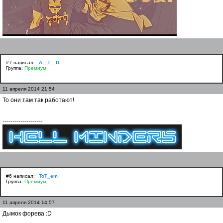
#7 написал:
A__I__D
Группа:
Премиум
11 апреля 2014 21:54
То они там так работают!
--------------------
#6 написал:
ToT_em
Группа:
Премиум
11 апреля 2014 14:57
Дымок форева :D