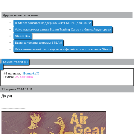
Другие новости по теме:
В Steam появится поддержка CRYENGINE для Linux!
Valve назначила запуск Steam Trading Cards на ближайшую среду
Steam Box
Были взломаны форумы STEAM
Valve ввели новый тип защиты профилей игрового сервиса Steam
Комментарии (8)
#8 написал:
Buntarka)))
Группа:
DX-девчонка
21 апреля 2014 11:11
Да уж(
--------------------