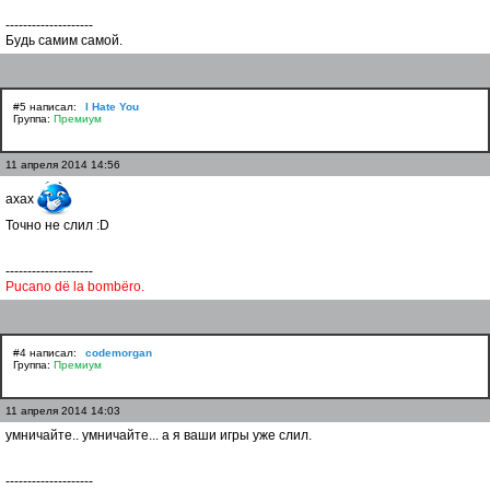
--------------------
Будь самим самой.
#5 написал:
I Hate You
Группа:
Премиум
11 апреля 2014 14:56
ахах
Точно не слил :D
--------------------
Pucano dё la bombёro.
#4 написал:
codemorgan
Группа:
Премиум
11 апреля 2014 14:03
умничайте.. умничайте... а я ваши игры уже слил.
--------------------