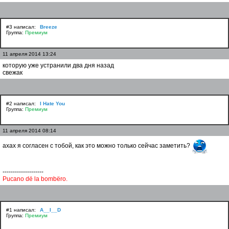
#3 написал:
Breeze
Группа:
Премиум
11 апреля 2014 13:24
которую уже устранили два дня назад
свежак
#2 написал:
I Hate You
Группа:
Премиум
11 апреля 2014 08:14
ахах я согласен с тобой, как это можно только сейчас заметить?
--------------------
Pucano dё la bombёro.
#1 написал:
A__I__D
Группа:
Премиум