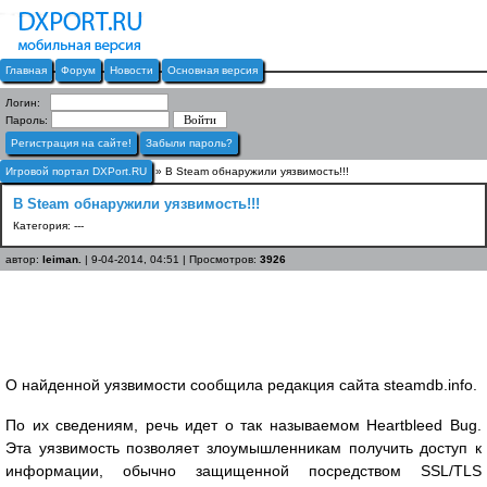
Главная
Форум
Новости
Основная версия
Логин:
Пароль:
Регистрация на сайте!
Забыли пароль?
Игровой портал DXPort.RU
» В Steam обнаружили уязвимость!!!
В Steam обнаружили уязвимость!!!
Категория: ---
автор:
leiman.
| 9-04-2014, 04:51 | Просмотров:
3926
О найденной уязвимости сообщила редакция сайта steamdb.info.
По их сведениям, речь идет о так называемом Heartbleed Bug.
Эта уязвимость позволяет злоумышленникам получить доступ к
информации, обычно защищенной посредством SSL/TLS