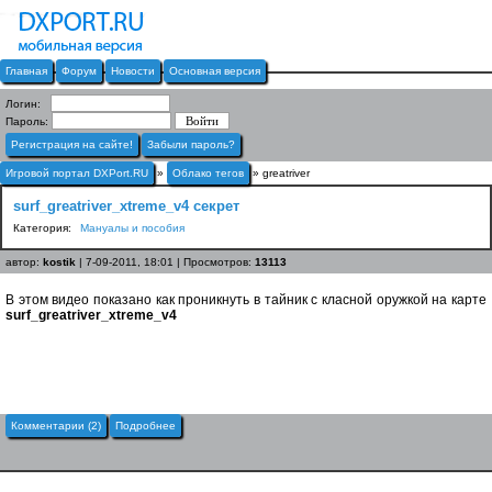
Главная
Форум
Новости
Основная версия
Логин:
Пароль:
Регистрация на сайте!
Забыли пароль?
Игровой портал DXPort.RU
»
Облако тегов
» greatriver
surf_greatriver_xtreme_v4 секрет
Категория:
Мануалы и пособия
автор:
kostik
| 7-09-2011, 18:01 | Просмотров:
13113
В этом видео показано как проникнуть в тайник с класной оружкой на карте
surf_greatriver_xtreme_v4
Комментарии (2)
Подробнее