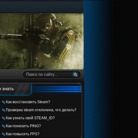
 знать
Как восстановить Steam?
Проверка steam отклонена, что делать?
Как узнать свой STEAM_ID?
Как понизить PING?
Как повысить FPS?