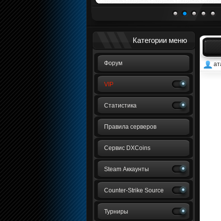
1
2
3
4
5
Категории меню
Форум
ат
VIP
Статистика
Правила серверов
Сервис DXCoins
Steam Аккаунты
Counter-Strike Source
Турниры