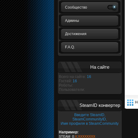
Сообщество
Админы
Достижения
F.A.Q.
На сайте
Всего на сайте:
16
Гостей:
16
Роботы:
Пользователи:
Н
SteamID конвертер
Введите SteamID,
SteamCommunityID,
Имя профиля в SteamCommunity
Например:
STEAM_0:
X
:
XXXXXXXX