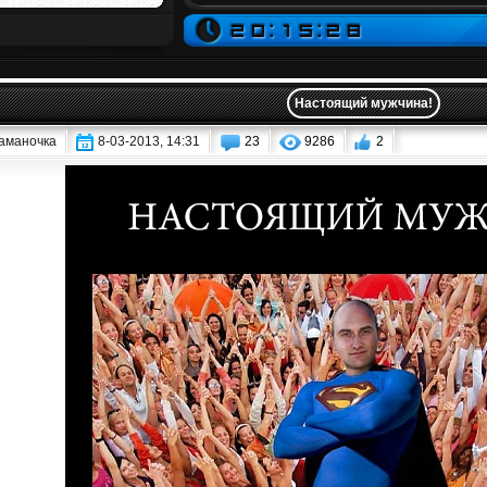
Настоящий мужчина!
аманочка
8-03-2013, 14:31
23
9286
2