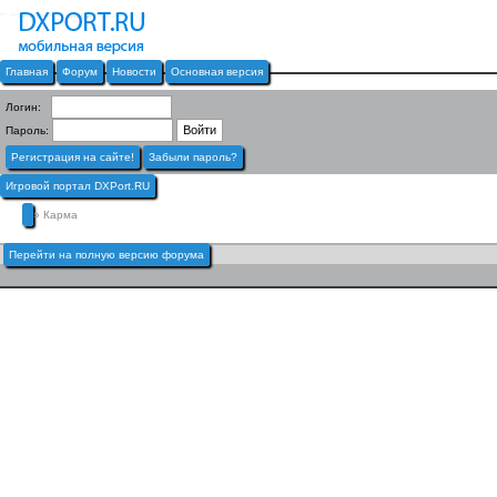
Главная
Форум
Новости
Основная версия
Логин:
Пароль:
Регистрация на сайте!
Забыли пароль?
Игровой портал DXPort.RU
» Карма
Перейти на полную версию форума